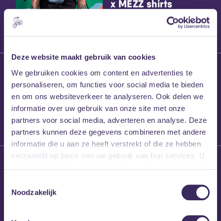
x MEZZ shirts
Deze website maakt gebruik van cookies
27 maart 2026
We gebruiken cookies om content en advertenties te
Willem’s Blog:
personaliseren, om functies voor social media te bieden
Frans Kalf
en om ons websiteverkeer te analyseren. Ook delen we
informatie over uw gebruik van onze site met onze
partners voor social media, adverteren en analyse. Deze
partners kunnen deze gegevens combineren met andere
informatie die u aan ze heeft verstrekt of die ze hebben
verzameld op basis van uw gebruik van hun services. U
26 maart 2026
gaat akkoord met onze cookies als u onze website blijft
Willem’s Blog: High
gebruiken.
Hi
Toestemmingsselectie
Noodzakelijk