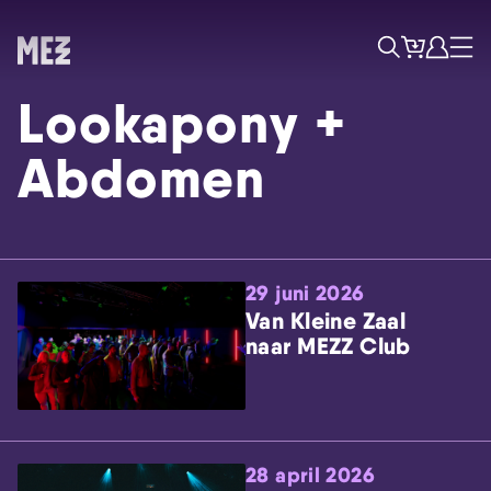
Tickets
Account
Progr
Menu
Zoek
Lookapony +
Abdomen
29 juni 2026
Skip navigatie
Van Kleine Zaal
naar MEZZ Club
28 april 2026