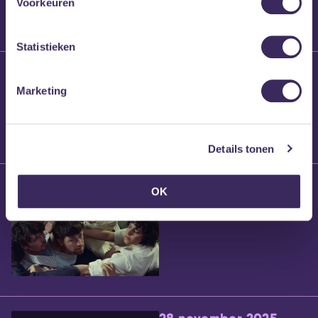
Voorkeuren
Statistieken
25 maart 2026
Willem’s Blog:
Marketing
Brennt Vanneste
Details tonen
24 maart 2026
OK
Willem’s Blog: Ão