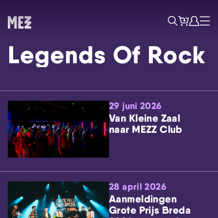
Tickets
Account
Progr
Menu
Zoek
Legends Of Rock
29 juni 2026
Van Kleine Zaal
naar MEZZ Club
Skip navigatie
28 april 2026
Aanmeldingen
Grote Prijs Breda