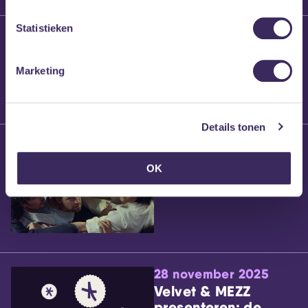
Statistieken
25 maart 2026
Willem’s Blog:
Brennt Vanneste
Marketing
Details tonen
24 maart 2026
Willem’s Blog: Ão
OK
28 november 2025
Velvet & MEZZ
presenteren: de