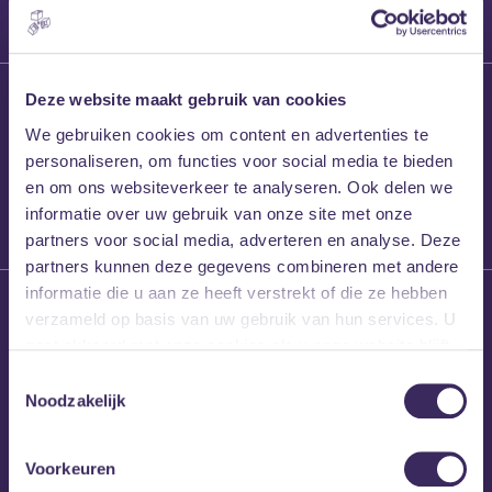
27 maart 2026
Deze website maakt gebruik van cookies
Willem’s Blog:
We gebruiken cookies om content en advertenties te
Frans Kalf
personaliseren, om functies voor social media te bieden
en om ons websiteverkeer te analyseren. Ook delen we
informatie over uw gebruik van onze site met onze
partners voor social media, adverteren en analyse. Deze
partners kunnen deze gegevens combineren met andere
informatie die u aan ze heeft verstrekt of die ze hebben
26 maart 2026
verzameld op basis van uw gebruik van hun services. U
Willem’s Blog: High
gaat akkoord met onze cookies als u onze website blijft
Hi
gebruiken.
Toestemmingsselectie
Noodzakelijk
Voorkeuren