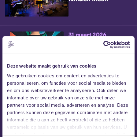
31 maart 2026
Laatste maten
Mans Weghorst x
Blind Walls Gallery
x MEZZ shirts
Deze website maakt gebruik van cookies
We gebruiken cookies om content en advertenties te
personaliseren, om functies voor social media te bieden
en om ons websiteverkeer te analyseren. Ook delen we
informatie over uw gebruik van onze site met onze
27 maart 2026
partners voor social media, adverteren en analyse. Deze
Willem’s Blog:
partners kunnen deze gegevens combineren met andere
Frans Kalf
informatie die u aan ze heeft verstrekt of die ze hebben
verzameld op basis van uw gebruik van hun services. U
gaat akkoord met onze cookies als u onze website blijft