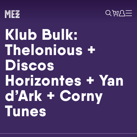
Tickets
Account
Progr
Menu
Zoek
Klub Bulk:
Thelonious +
Discos
Horizontes + Yan
d’Ark + Corny
Skip navigatie
Tunes