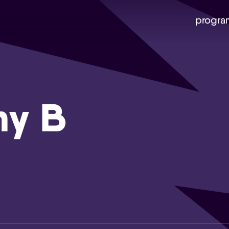
progra
ny B
Skip navigatie