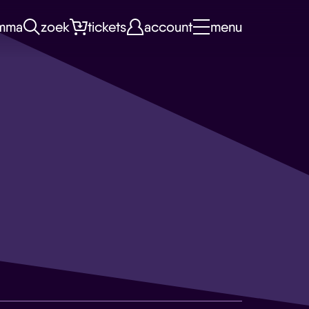
mma
zoek
tickets
account
menu