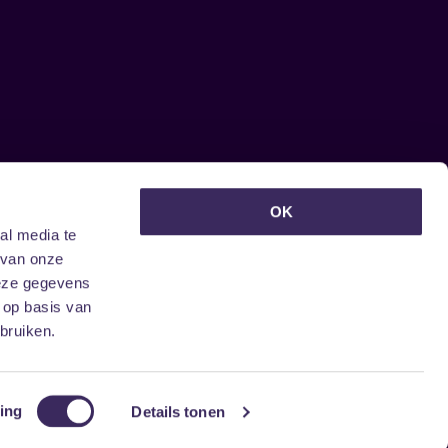
euwsbrief ontvangen?
OK
al media te
 van onze
deze gegevens
 op basis van
bruiken.
ing
Details tonen