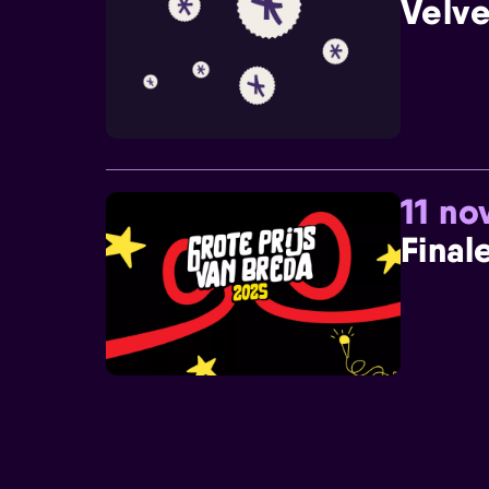
Velve
11 n
Final