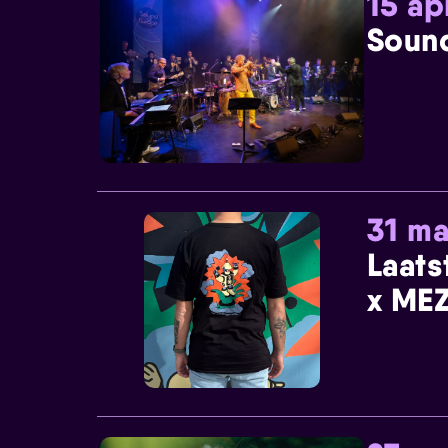
15 ap
Sound
31 ma
Laats
x MEZ