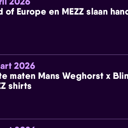
ril 2026
 of Europe en MEZZ slaan han
art 2026
te maten Mans Weghorst x Blin
Z shirts