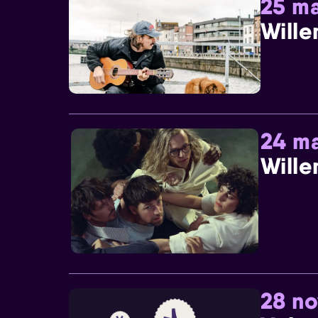
25 ma
Wille
24 ma
Wille
28 n