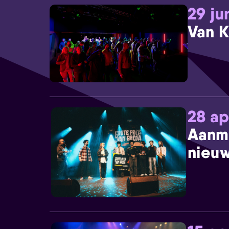
29 ju
Van K
28 ap
Aanm
nieuw