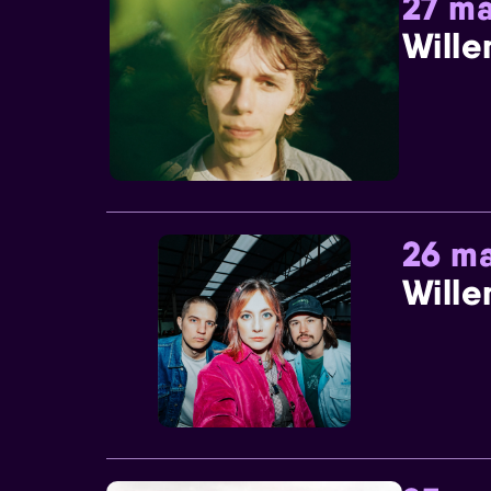
27 ma
Wille
26 ma
Wille