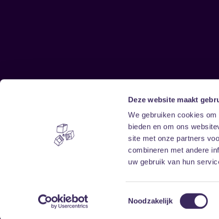
Deze website maakt gebru
Sitemap
We gebruiken cookies om c
bieden en om ons websitev
Home
Disclaimer
site met onze partners vo
Vrijwilligers
Toegankelijkheid
combineren met andere inf
Verhuur
Privacy & cookies
uw gebruik van hun service
Toestemmingsselectie
Noodzakelijk