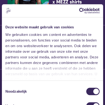
x MEZZ shirts
Deze website maakt gebruik van cookies
27 maart 2026
We gebruiken cookies om content en advertenties te
Willem’s Blog:
personaliseren, om functies voor social media te bieden
Frans Kalf
en om ons websiteverkeer te analyseren. Ook delen we
informatie over uw gebruik van onze site met onze
partners voor social media, adverteren en analyse. Deze
partners kunnen deze gegevens combineren met andere
informatie die u aan ze heeft verstrekt of die ze hebben
verzameld op basis van uw gebruik van hun services. U
26 maart 2026
gaat akkoord met onze cookies als u onze website blijft
Willem’s Blog: High
gebruiken.
Hi
Toestemmingsselectie
Noodzakelijk