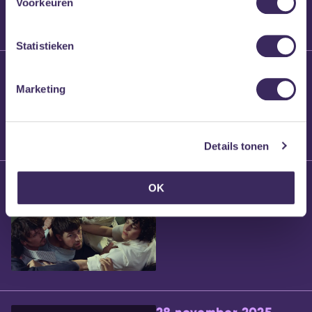
Voorkeuren
Statistieken
25 maart 2026
Willem’s Blog:
Marketing
Brennt Vanneste
Details tonen
24 maart 2026
OK
Willem’s Blog: Ão