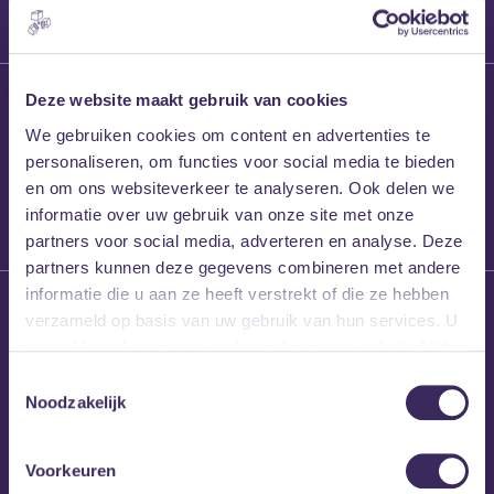
27 maart 2026
Deze website maakt gebruik van cookies
Willem’s Blog:
We gebruiken cookies om content en advertenties te
Frans Kalf
personaliseren, om functies voor social media te bieden
en om ons websiteverkeer te analyseren. Ook delen we
informatie over uw gebruik van onze site met onze
partners voor social media, adverteren en analyse. Deze
partners kunnen deze gegevens combineren met andere
informatie die u aan ze heeft verstrekt of die ze hebben
26 maart 2026
verzameld op basis van uw gebruik van hun services. U
Willem’s Blog: High
gaat akkoord met onze cookies als u onze website blijft
Hi
gebruiken.
Toestemmingsselectie
Noodzakelijk
Voorkeuren