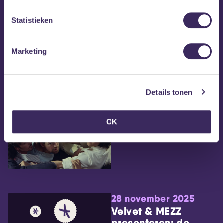
Statistieken
25 maart 2026
Willem’s Blog:
Brennt Vanneste
Marketing
Details tonen
24 maart 2026
Willem’s Blog: Ão
OK
28 november 2025
Velvet & MEZZ
presenteren: de