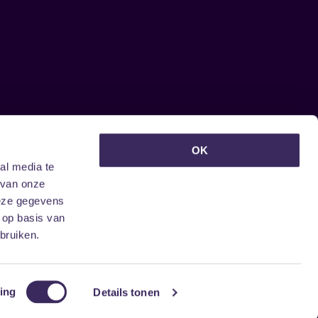
euwsbrief ontvangen?
OK
al media te
 van onze
deze gegevens
 op basis van
bruiken.
ing
Details tonen