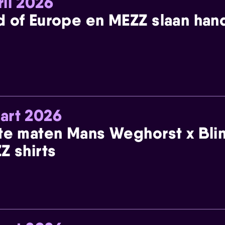
ril 2026
 of Europe en MEZZ slaan han
art 2026
te maten Mans Weghorst x Blin
Z shirts