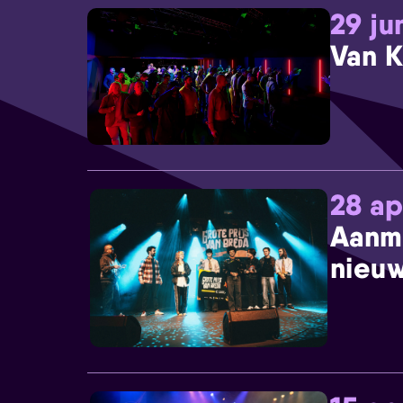
29 ju
Van K
28 ap
Aanm
nieuw