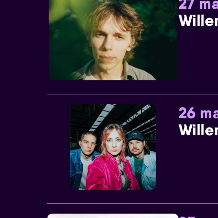
27 ma
Wille
26 ma
Wille