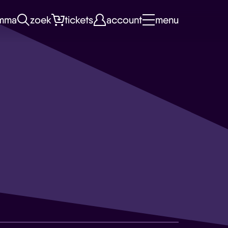
mma
zoek
tickets
account
menu