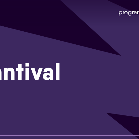
progra
antival
Skip navigatie