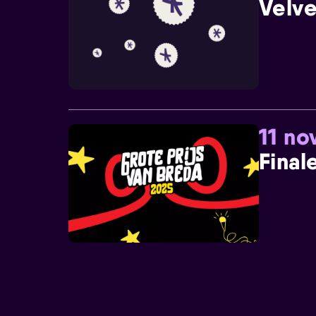
Velve
11 n
Final