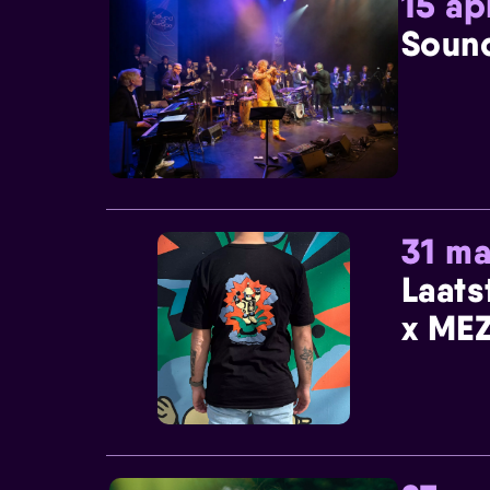
15 ap
Sound
31 ma
Laats
x MEZ