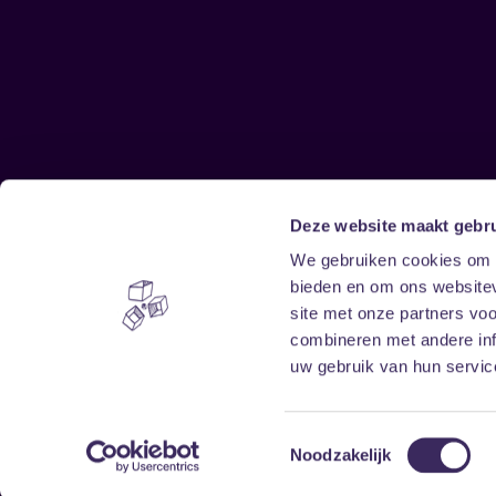
Deze website maakt gebru
Sitemap
We gebruiken cookies om c
bieden en om ons websitev
Home
Disclaimer
site met onze partners vo
Vrijwilligers
Toegankelijkheid
combineren met andere inf
Verhuur
Privacy & cookies
uw gebruik van hun service
Toestemmingsselectie
Noodzakelijk