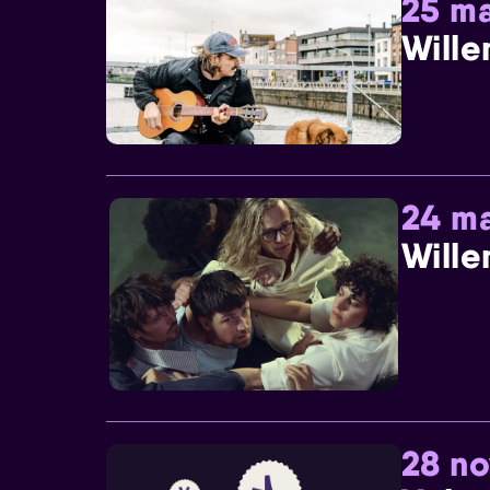
25 ma
Wille
24 ma
Wille
28 n