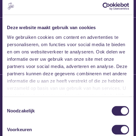
27 maart 2026
Deze website maakt gebruik van cookies
Willem’s Blog:
We gebruiken cookies om content en advertenties te
Frans Kalf
personaliseren, om functies voor social media te bieden
en om ons websiteverkeer te analyseren. Ook delen we
informatie over uw gebruik van onze site met onze
partners voor social media, adverteren en analyse. Deze
partners kunnen deze gegevens combineren met andere
informatie die u aan ze heeft verstrekt of die ze hebben
26 maart 2026
verzameld op basis van uw gebruik van hun services. U
Willem’s Blog: High
gaat akkoord met onze cookies als u onze website blijft
Hi
gebruiken.
Toestemmingsselectie
Noodzakelijk
Voorkeuren