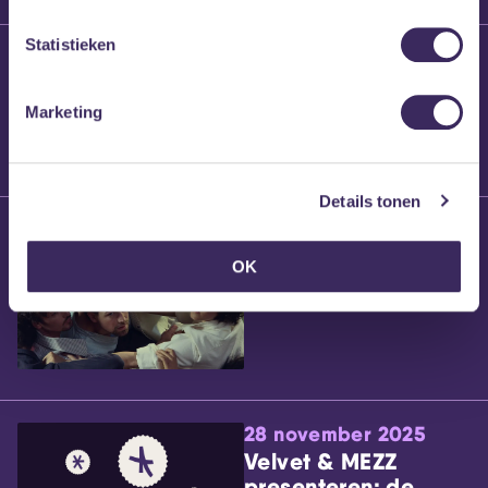
Statistieken
25 maart 2026
Willem’s Blog:
Brennt Vanneste
Marketing
Details tonen
24 maart 2026
Willem’s Blog: Ão
OK
28 november 2025
Velvet & MEZZ
presenteren: de