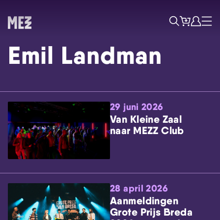
Tickets
Account
Progr
Menu
Zoek
Emil Landman
29 juni 2026
Van Kleine Zaal
naar MEZZ Club
Skip navigatie
28 april 2026
Aanmeldingen
Grote Prijs Breda