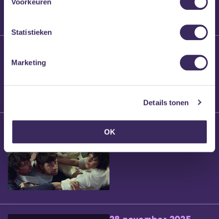
Voorkeuren
Statistieken
25 maart 2026
Willem’s Blog:
Marketing
Brennt Vanneste
Details tonen
24 maart 2026
OK
Willem’s Blog: Ão