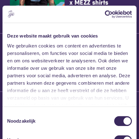
x MEZZ shirts
Deze website maakt gebruik van cookies
27 maart 2026
We gebruiken cookies om content en advertenties te
Willem’s Blog:
personaliseren, om functies voor social media te bieden
Frans Kalf
en om ons websiteverkeer te analyseren. Ook delen we
informatie over uw gebruik van onze site met onze
partners voor social media, adverteren en analyse. Deze
partners kunnen deze gegevens combineren met andere
informatie die u aan ze heeft verstrekt of die ze hebben
verzameld op basis van uw gebruik van hun services. U
26 maart 2026
gaat akkoord met onze cookies als u onze website blijft
Willem’s Blog: High
gebruiken.
Hi
Toestemmingsselectie
Noodzakelijk