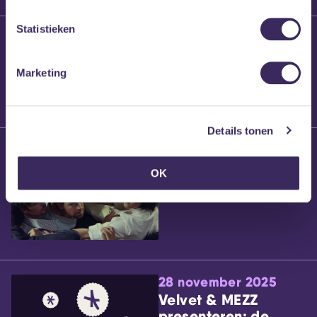
Statistieken
25 maart 2026
Willem’s Blog:
Brennt Vanneste
Marketing
Details tonen
24 maart 2026
Willem’s Blog: Ão
OK
28 november 2025
Velvet & MEZZ
presenteren: de