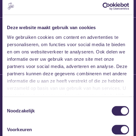
27 maart 2026
Deze website maakt gebruik van cookies
Willem’s Blog:
We gebruiken cookies om content en advertenties te
Frans Kalf
personaliseren, om functies voor social media te bieden
en om ons websiteverkeer te analyseren. Ook delen we
informatie over uw gebruik van onze site met onze
partners voor social media, adverteren en analyse. Deze
partners kunnen deze gegevens combineren met andere
informatie die u aan ze heeft verstrekt of die ze hebben
26 maart 2026
verzameld op basis van uw gebruik van hun services. U
Willem’s Blog: High
gaat akkoord met onze cookies als u onze website blijft
Hi
gebruiken.
Toestemmingsselectie
Noodzakelijk
Voorkeuren