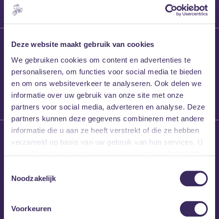
27 maart 2026
Deze website maakt gebruik van cookies
Willem’s Blog:
We gebruiken cookies om content en advertenties te
Frans Kalf
personaliseren, om functies voor social media te bieden
en om ons websiteverkeer te analyseren. Ook delen we
informatie over uw gebruik van onze site met onze
partners voor social media, adverteren en analyse. Deze
partners kunnen deze gegevens combineren met andere
informatie die u aan ze heeft verstrekt of die ze hebben
26 maart 2026
verzameld op basis van uw gebruik van hun services. U
Willem’s Blog: High
gaat akkoord met onze cookies als u onze website blijft
Hi
gebruiken.
Toestemmingsselectie
Noodzakelijk
Voorkeuren