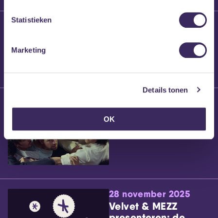
Statistieken
25 maart 2026
Willem’s Blog:
Brennt Vanneste
Marketing
Details tonen
24 maart 2026
Willem’s Blog: Ão
OK
28 november 2025
Velvet & MEZZ
presenteren: de