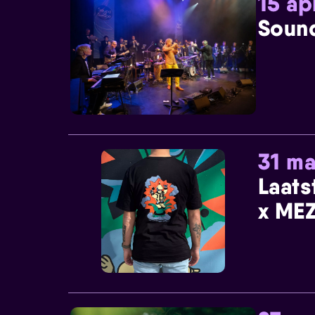
15 ap
Sound
31 ma
Laats
x MEZ