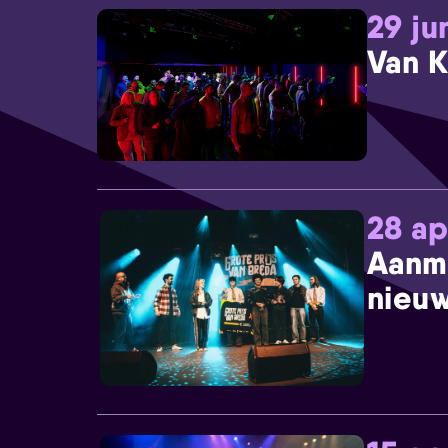
29 ju
Van K
28 ap
Aanm
nieuw