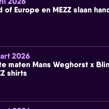
ril 2026
 of Europe en MEZZ slaan han
art 2026
te maten Mans Weghorst x Blin
Z shirts