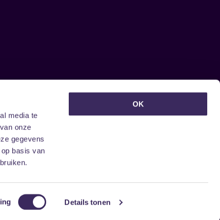
euwsbrief ontvangen?
OK
al media te
 van onze
deze gegevens
 op basis van
bruiken.
ing
Details tonen