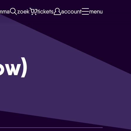
mma
zoek
tickets
account
menu
ow)