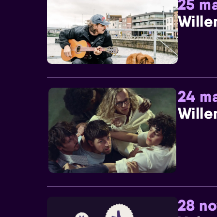
25 ma
Wille
24 ma
Wille
28 n