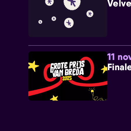
Velve
11 n
Final