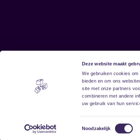
Deze website maakt gebru
Sitemap
We gebruiken cookies om c
bieden en om ons websitev
Home
Disclaimer
site met onze partners vo
Vrijwilligers
Toegankelijkheid
combineren met andere inf
Verhuur
Privacy & cookies
uw gebruik van hun service
Toestemmingsselectie
Noodzakelijk