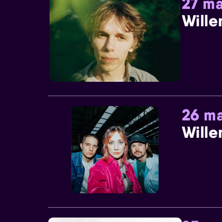
27 ma
Wille
26 ma
Wille