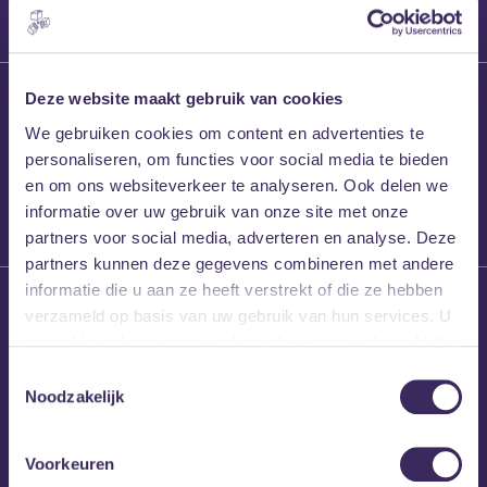
27 maart 2026
Deze website maakt gebruik van cookies
Willem’s Blog:
We gebruiken cookies om content en advertenties te
Frans Kalf
personaliseren, om functies voor social media te bieden
en om ons websiteverkeer te analyseren. Ook delen we
informatie over uw gebruik van onze site met onze
partners voor social media, adverteren en analyse. Deze
partners kunnen deze gegevens combineren met andere
informatie die u aan ze heeft verstrekt of die ze hebben
26 maart 2026
verzameld op basis van uw gebruik van hun services. U
Willem’s Blog: High
gaat akkoord met onze cookies als u onze website blijft
Hi
gebruiken.
Toestemmingsselectie
Noodzakelijk
Voorkeuren