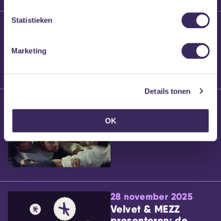
Statistieken
25 maart 2026
Willem’s Blog:
Brennt Vanneste
Marketing
Details tonen
24 maart 2026
Willem’s Blog: Ão
OK
28 november 2025
Velvet & MEZZ
presenteren: de