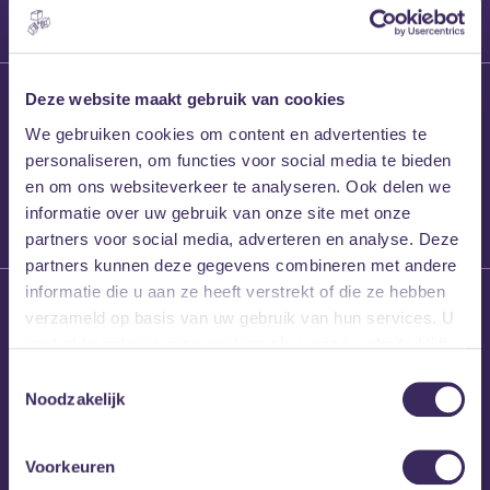
27 maart 2026
Deze website maakt gebruik van cookies
Willem’s Blog:
We gebruiken cookies om content en advertenties te
Frans Kalf
personaliseren, om functies voor social media te bieden
en om ons websiteverkeer te analyseren. Ook delen we
informatie over uw gebruik van onze site met onze
partners voor social media, adverteren en analyse. Deze
partners kunnen deze gegevens combineren met andere
informatie die u aan ze heeft verstrekt of die ze hebben
26 maart 2026
verzameld op basis van uw gebruik van hun services. U
Willem’s Blog: High
gaat akkoord met onze cookies als u onze website blijft
Hi
gebruiken.
Toestemmingsselectie
Noodzakelijk
Voorkeuren