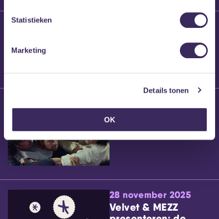
Statistieken
25 maart 2026
Willem’s Blog:
Brennt Vanneste
Marketing
Details tonen
24 maart 2026
Willem’s Blog: Ão
OK
28 november 2025
Velvet & MEZZ
presenteren: de