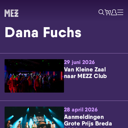
Tickets
Account
Progr
Menu
Zoek
Dana Fuchs
29 juni 2026
Van Kleine Zaal
naar MEZZ Club
Skip navigatie
28 april 2026
Aanmeldingen
Grote Prijs Breda