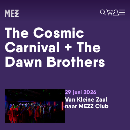
Tickets
Account
Progr
Menu
Zoek
The Cosmic
Carnival + The
Dawn Brothers
Skip navigatie
29 juni 2026
Van Kleine Zaal
naar MEZZ Club