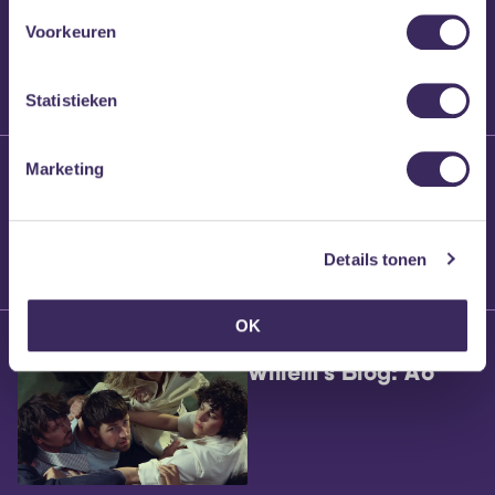
Voorkeuren
Statistieken
25 maart 2026
Marketing
Willem’s Blog:
Brennt Vanneste
Details tonen
OK
24 maart 2026
Willem’s Blog: Ão