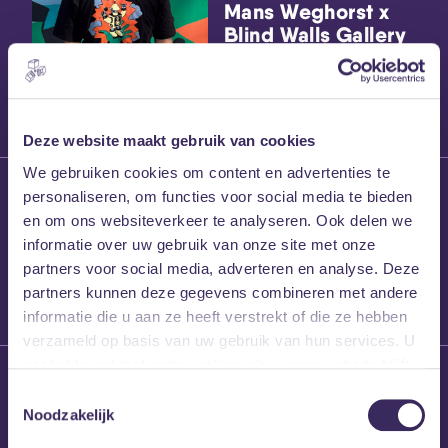
Mans Weghorst x
Blind Walls Gallery
x MEZZ shirts
Deze website maakt gebruik van cookies
We gebruiken cookies om content en advertenties te
27 maart 2026
personaliseren, om functies voor social media te bieden
Willem’s Blog:
en om ons websiteverkeer te analyseren. Ook delen we
Frans Kalf
informatie over uw gebruik van onze site met onze
partners voor social media, adverteren en analyse. Deze
partners kunnen deze gegevens combineren met andere
informatie die u aan ze heeft verstrekt of die ze hebben
verzameld op basis van uw gebruik van hun services. U
gaat akkoord met onze cookies als u onze website blijft
26 maart 2026
gebruiken.
Toestemmingsselectie
Willem’s Blog: High
Noodzakelijk
Hi