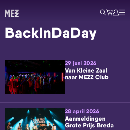
Tickets
Account
Progr
Menu
Zoek
BackInDaDay
29 juni 2026
Van Kleine Zaal
naar MEZZ Club
Skip navigatie
28 april 2026
Aanmeldingen
Grote Prijs Breda