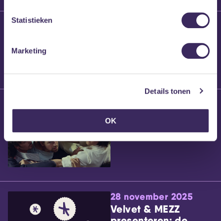
Statistieken
25 maart 2026
Willem’s Blog:
Brennt Vanneste
Marketing
Details tonen
24 maart 2026
Willem’s Blog: Ão
OK
28 november 2025
Velvet & MEZZ
presenteren: de