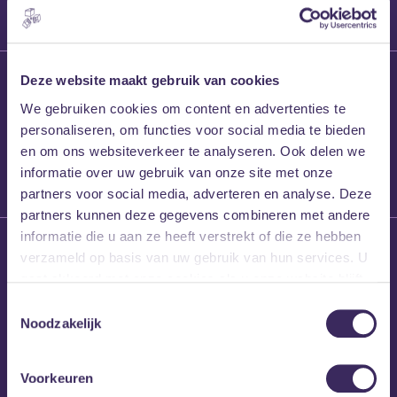
27 maart 2026
Deze website maakt gebruik van cookies
Willem’s Blog:
We gebruiken cookies om content en advertenties te
Frans Kalf
personaliseren, om functies voor social media te bieden
en om ons websiteverkeer te analyseren. Ook delen we
informatie over uw gebruik van onze site met onze
partners voor social media, adverteren en analyse. Deze
partners kunnen deze gegevens combineren met andere
informatie die u aan ze heeft verstrekt of die ze hebben
26 maart 2026
verzameld op basis van uw gebruik van hun services. U
Willem’s Blog: High
gaat akkoord met onze cookies als u onze website blijft
Hi
gebruiken.
Toestemmingsselectie
Noodzakelijk
Voorkeuren