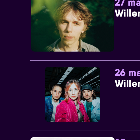
27 ma
Wille
26 ma
Wille