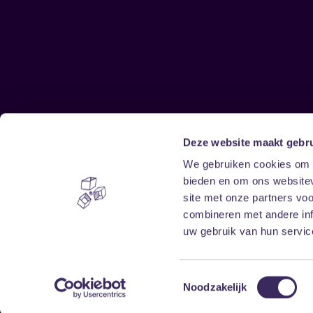
Deze website maakt gebru
Sitemap
We gebruiken cookies om c
bieden en om ons websitev
Home
Disclaimer
site met onze partners vo
Vrijwilligers
Toegankelijkheid
combineren met andere inf
Verhuur
Privacy & cookies
uw gebruik van hun service
Toestemmingsselectie
Noodzakelijk