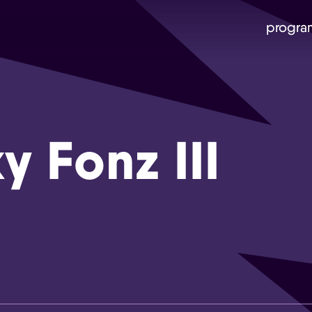
progra
y Fonz III
Skip navigatie