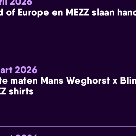
ril 2026
 of Europe en MEZZ slaan han
art 2026
te maten Mans Weghorst x Blin
Z shirts