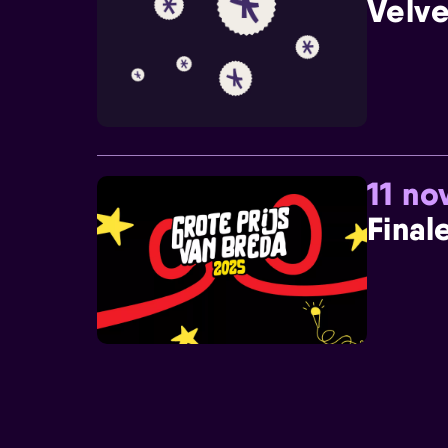
Velve
11 n
Final