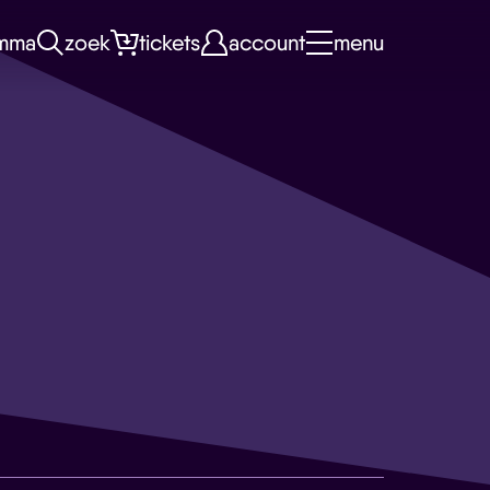
mma
zoek
tickets
account
menu