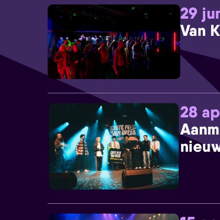
29 ju
Van K
28 ap
Aanm
nieuw