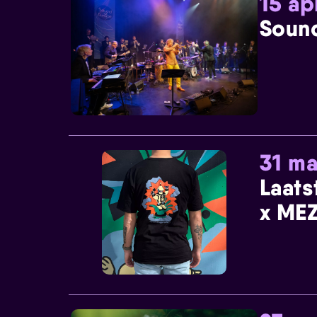
15 ap
Sound
31 ma
Laats
x MEZ