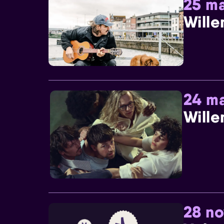
25 ma
Wille
24 ma
Wille
28 n