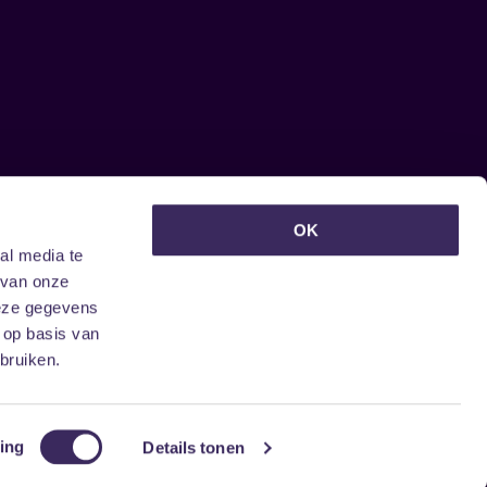
euwsbrief ontvangen?
OK
al media te
 van onze
deze gegevens
 op basis van
bruiken.
ing
Details tonen