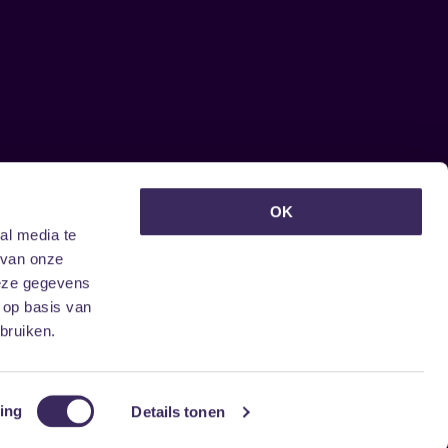
euwsbrief ontvangen?
OK
al media te
 van onze
deze gegevens
 op basis van
bruiken.
ing
Details tonen