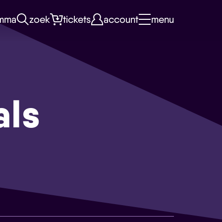
mma
zoek
tickets
account
menu
als