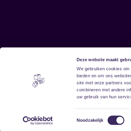
Deze website maakt gebru
Sitemap
We gebruiken cookies om c
bieden en om ons websitev
Home
Disclaimer
site met onze partners vo
Vrijwilligers
Toegankelijkheid
combineren met andere inf
Verhuur
Privacy & cookies
uw gebruik van hun service
Toestemmingsselectie
Noodzakelijk