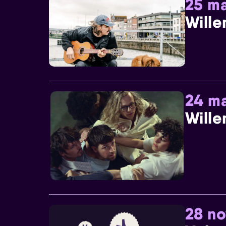
25 ma
Wille
24 ma
Wille
28 n