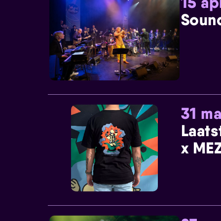
15 ap
Sound
31 ma
Laats
x MEZ