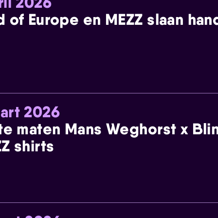
ril 2026
 of Europe en MEZZ slaan han
art 2026
te maten Mans Weghorst x Blin
Z shirts