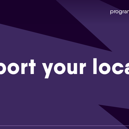
progra
ort your loc
Skip navigatie