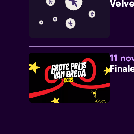
Velve
11 n
Final