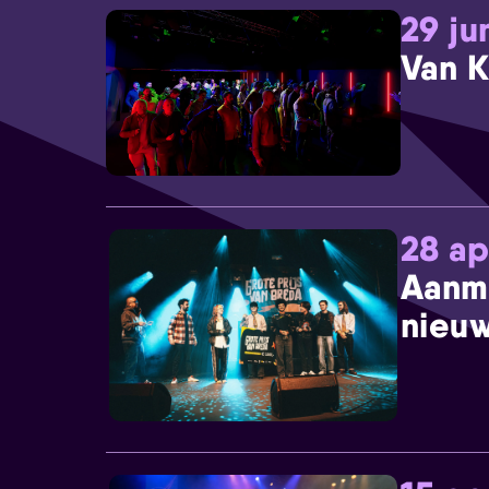
29 ju
Van K
28 ap
Aanm
nieuw