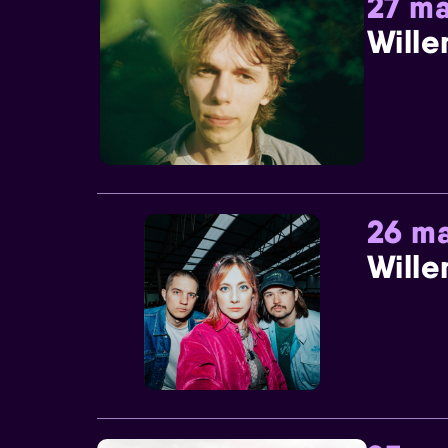
27 ma
Wille
26 ma
Wille