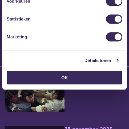
Voorkeuren
Statistieken
25 maart 2026
Willem’s Blog:
Marketing
Brennt Vanneste
Details tonen
24 maart 2026
OK
Willem’s Blog: Ão