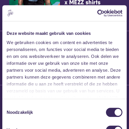
x MEZZ shirts
Deze website maakt gebruik van cookies
27 maart 2026
We gebruiken cookies om content en advertenties te
Willem’s Blog:
personaliseren, om functies voor social media te bieden
Frans Kalf
en om ons websiteverkeer te analyseren. Ook delen we
informatie over uw gebruik van onze site met onze
partners voor social media, adverteren en analyse. Deze
partners kunnen deze gegevens combineren met andere
informatie die u aan ze heeft verstrekt of die ze hebben
verzameld op basis van uw gebruik van hun services. U
26 maart 2026
gaat akkoord met onze cookies als u onze website blijft
Willem’s Blog: High
gebruiken.
Hi
Toestemmingsselectie
Noodzakelijk