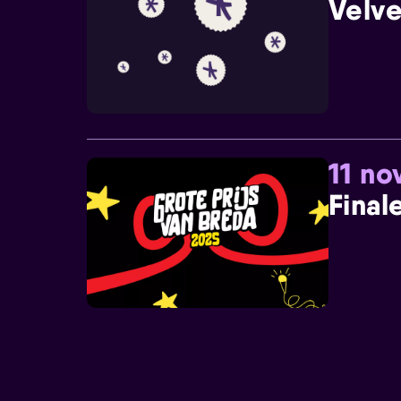
Velve
11 n
Final