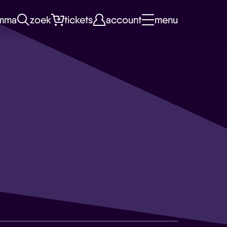
mma
zoek
tickets
account
menu