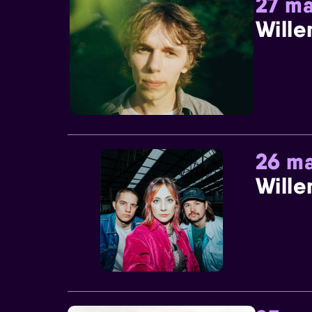
27 ma
Wille
26 ma
Wille