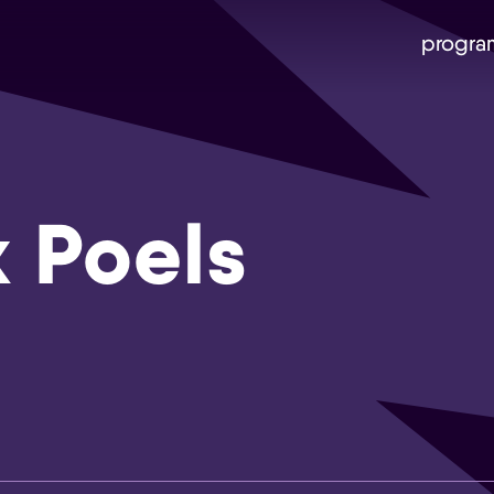
progra
 Poels
Skip navigatie