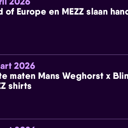
ril 2026
 of Europe en MEZZ slaan han
art 2026
te maten Mans Weghorst x Blin
Z shirts