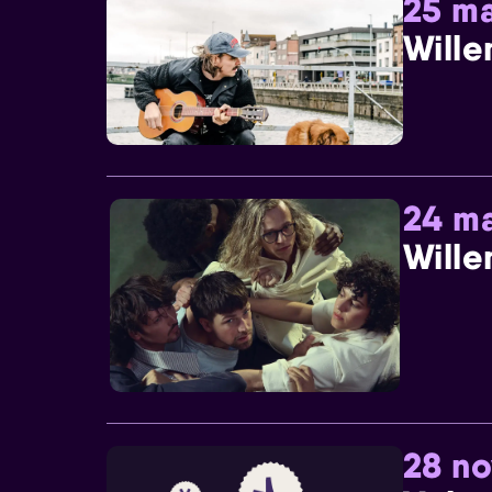
25 ma
Wille
24 ma
Wille
28 n