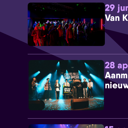
29 ju
Van K
28 ap
Aanm
nieuw