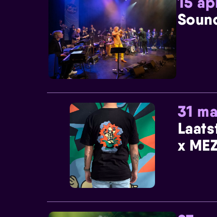
15 ap
Sound
31 ma
Laats
x MEZ