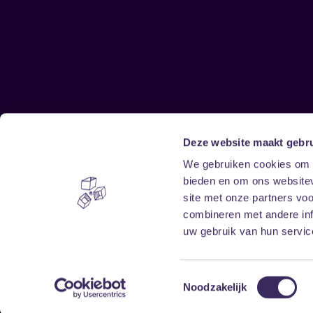
Deze website maakt gebru
Sitemap
We gebruiken cookies om c
bieden en om ons websitev
Home
Disclaimer
site met onze partners vo
Vrijwilligers
Toegankelijkheid
combineren met andere inf
Verhuur
Privacy & cookies
uw gebruik van hun service
Toestemmingsselectie
Noodzakelijk