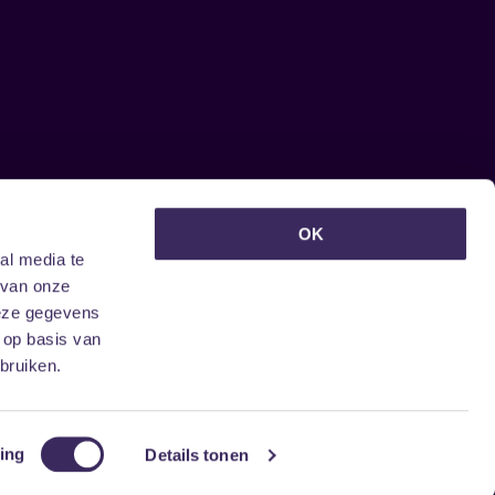
euwsbrief ontvangen?
OK
al media te
 van onze
deze gegevens
 op basis van
bruiken.
ing
Details tonen