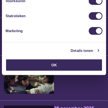
Voorkeuren
Statistieken
25 maart 2026
Willem’s Blog:
Marketing
Brennt Vanneste
Details tonen
24 maart 2026
OK
Willem’s Blog: Ão