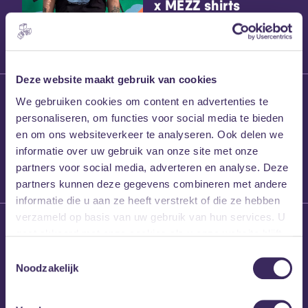
x MEZZ shirts
Deze website maakt gebruik van cookies
27 maart 2026
We gebruiken cookies om content en advertenties te
Willem’s Blog:
personaliseren, om functies voor social media te bieden
Frans Kalf
en om ons websiteverkeer te analyseren. Ook delen we
informatie over uw gebruik van onze site met onze
partners voor social media, adverteren en analyse. Deze
partners kunnen deze gegevens combineren met andere
informatie die u aan ze heeft verstrekt of die ze hebben
verzameld op basis van uw gebruik van hun services. U
26 maart 2026
gaat akkoord met onze cookies als u onze website blijft
Willem’s Blog: High
gebruiken.
Hi
Toestemmingsselectie
Noodzakelijk