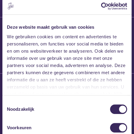
27 maart 2026
Deze website maakt gebruik van cookies
Willem’s Blog:
We gebruiken cookies om content en advertenties te
Frans Kalf
personaliseren, om functies voor social media te bieden
en om ons websiteverkeer te analyseren. Ook delen we
informatie over uw gebruik van onze site met onze
partners voor social media, adverteren en analyse. Deze
partners kunnen deze gegevens combineren met andere
informatie die u aan ze heeft verstrekt of die ze hebben
26 maart 2026
verzameld op basis van uw gebruik van hun services. U
Willem’s Blog: High
gaat akkoord met onze cookies als u onze website blijft
Hi
gebruiken.
Toestemmingsselectie
Noodzakelijk
Voorkeuren