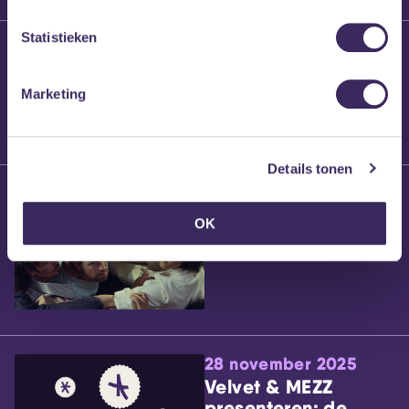
Statistieken
25 maart 2026
Willem’s Blog:
Brennt Vanneste
Marketing
Details tonen
24 maart 2026
Willem’s Blog: Ão
OK
28 november 2025
Velvet & MEZZ
presenteren: de