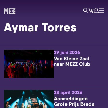
Tickets
Account
Progr
Menu
Zoek
Aymar Torres
29 juni 2026
Van Kleine Zaal
naar MEZZ Club
Skip navigatie
28 april 2026
Aanmeldingen
Grote Prijs Breda