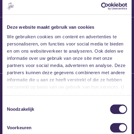
27 maart 2026
Deze website maakt gebruik van cookies
Willem’s Blog:
We gebruiken cookies om content en advertenties te
Frans Kalf
personaliseren, om functies voor social media te bieden
en om ons websiteverkeer te analyseren. Ook delen we
informatie over uw gebruik van onze site met onze
partners voor social media, adverteren en analyse. Deze
partners kunnen deze gegevens combineren met andere
informatie die u aan ze heeft verstrekt of die ze hebben
26 maart 2026
verzameld op basis van uw gebruik van hun services. U
Willem’s Blog: High
gaat akkoord met onze cookies als u onze website blijft
Hi
gebruiken.
Toestemmingsselectie
Noodzakelijk
Voorkeuren