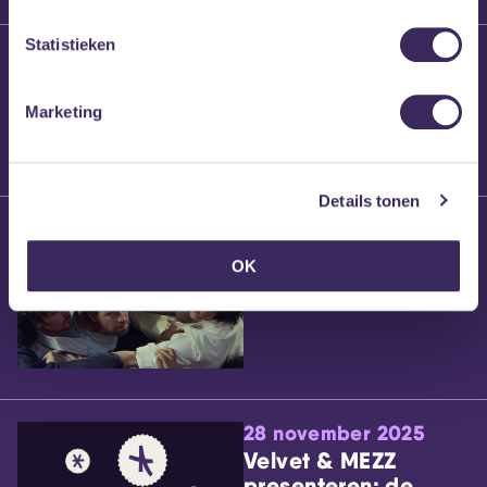
Statistieken
25 maart 2026
Willem’s Blog:
Brennt Vanneste
Marketing
Details tonen
24 maart 2026
Willem’s Blog: Ão
OK
28 november 2025
Velvet & MEZZ
presenteren: de