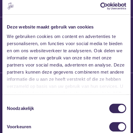
27 maart 2026
Deze website maakt gebruik van cookies
Willem’s Blog:
We gebruiken cookies om content en advertenties te
Frans Kalf
personaliseren, om functies voor social media te bieden
en om ons websiteverkeer te analyseren. Ook delen we
informatie over uw gebruik van onze site met onze
partners voor social media, adverteren en analyse. Deze
partners kunnen deze gegevens combineren met andere
informatie die u aan ze heeft verstrekt of die ze hebben
26 maart 2026
verzameld op basis van uw gebruik van hun services. U
Willem’s Blog: High
gaat akkoord met onze cookies als u onze website blijft
Hi
gebruiken.
Toestemmingsselectie
Noodzakelijk
Voorkeuren