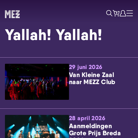
Tickets
Account
Progr
Menu
Zoek
Yallah! Yallah!
29 juni 2026
Van Kleine Zaal
naar MEZZ Club
Skip navigatie
28 april 2026
Aanmeldingen
Grote Prijs Breda