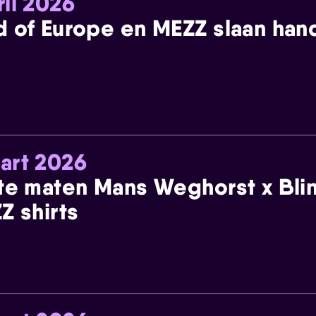
ril 2026
 of Europe en MEZZ slaan han
art 2026
te maten Mans Weghorst x Blin
Z shirts