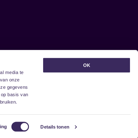
euwsbrief ontvangen?
OK
al media te
 van onze
deze gegevens
 op basis van
bruiken.
ing
Details tonen