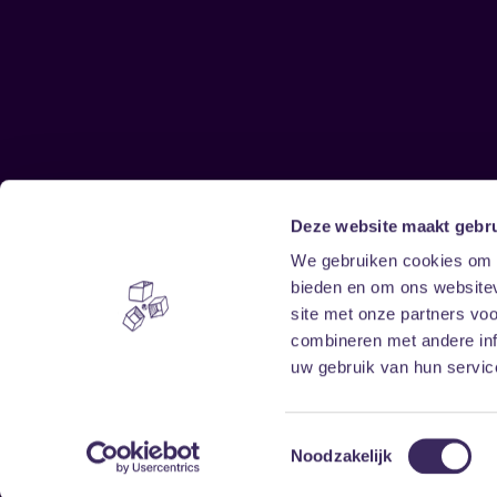
Deze website maakt gebru
Sitemap
We gebruiken cookies om c
bieden en om ons websitev
Home
Disclaimer
site met onze partners vo
Vrijwilligers
Toegankelijkheid
combineren met andere inf
Verhuur
Privacy & cookies
uw gebruik van hun service
Toestemmingsselectie
Noodzakelijk