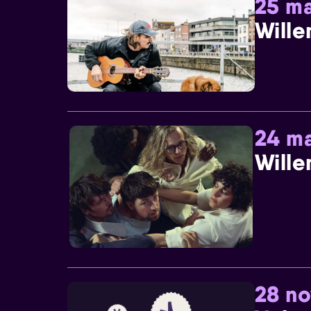
25 ma
Wille
24 ma
Wille
28 n