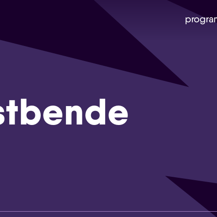
progra
stbende
Skip navigatie