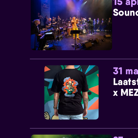
15 ap
Sound
31 ma
Laats
x MEZ