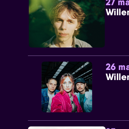
27 ma
Wille
26 ma
Wille