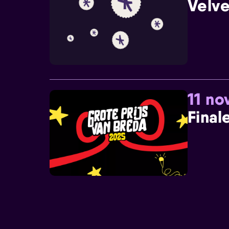
Velve
11 n
Final