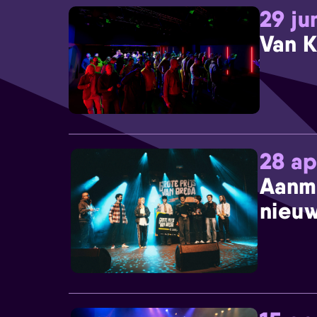
29 ju
Van K
28 ap
Aanm
nieuw