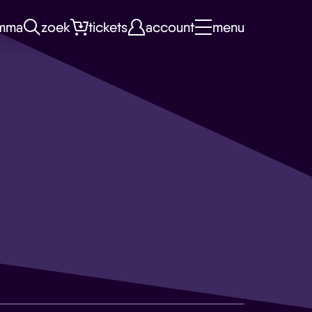
mma
zoek
tickets
account
menu