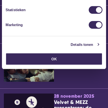
Statistieken
25 maart 2026
Willem’s Blog:
Brennt Vanneste
Marketing
Details tonen
24 maart 2026
Willem’s Blog: Ão
OK
28 november 2025
Velvet & MEZZ
presenteren: de