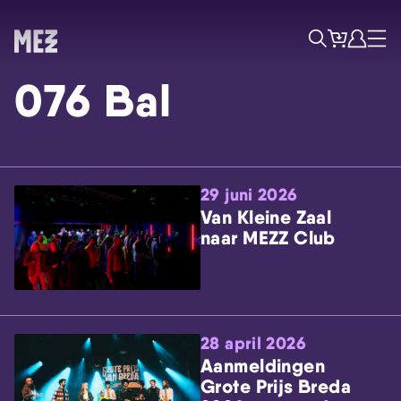
Tickets
Account
Progr
Menu
Zoek
076 Bal
29 juni 2026
Van Kleine Zaal
naar MEZZ Club
Skip navigatie
28 april 2026
Aanmeldingen
Grote Prijs Breda