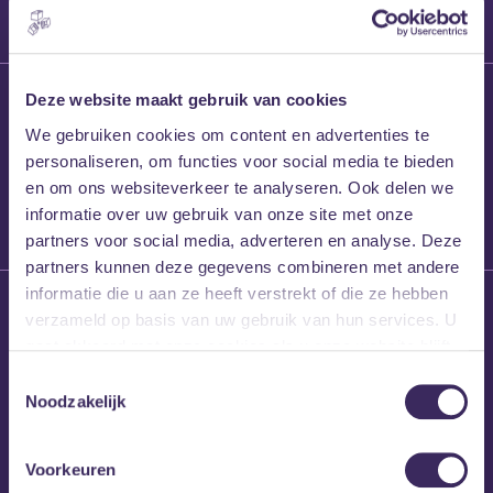
27 maart 2026
Deze website maakt gebruik van cookies
Willem’s Blog:
We gebruiken cookies om content en advertenties te
Frans Kalf
personaliseren, om functies voor social media te bieden
en om ons websiteverkeer te analyseren. Ook delen we
informatie over uw gebruik van onze site met onze
partners voor social media, adverteren en analyse. Deze
partners kunnen deze gegevens combineren met andere
informatie die u aan ze heeft verstrekt of die ze hebben
26 maart 2026
verzameld op basis van uw gebruik van hun services. U
Willem’s Blog: High
gaat akkoord met onze cookies als u onze website blijft
Hi
gebruiken.
Toestemmingsselectie
Noodzakelijk
Voorkeuren