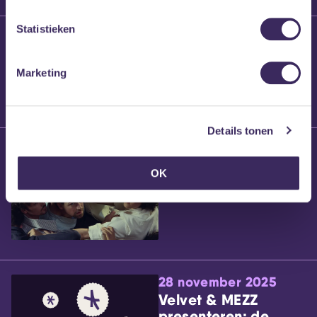
Statistieken
25 maart 2026
Willem’s Blog:
Brennt Vanneste
Marketing
Details tonen
24 maart 2026
Willem’s Blog: Ão
OK
28 november 2025
Velvet & MEZZ
presenteren: de