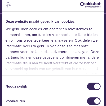
27 maart 2026
Deze website maakt gebruik van cookies
Willem’s Blog:
We gebruiken cookies om content en advertenties te
Frans Kalf
personaliseren, om functies voor social media te bieden
en om ons websiteverkeer te analyseren. Ook delen we
informatie over uw gebruik van onze site met onze
partners voor social media, adverteren en analyse. Deze
partners kunnen deze gegevens combineren met andere
informatie die u aan ze heeft verstrekt of die ze hebben
26 maart 2026
verzameld op basis van uw gebruik van hun services. U
Willem’s Blog: High
gaat akkoord met onze cookies als u onze website blijft
Hi
gebruiken.
Toestemmingsselectie
Noodzakelijk
Voorkeuren