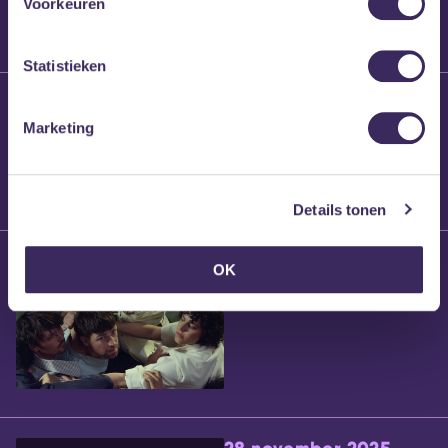
Voorkeuren
Statistieken
25 maart 2026
Willem’s Blog:
Marketing
Brennt Vanneste
Details tonen
24 maart 2026
OK
Willem’s Blog: Ão