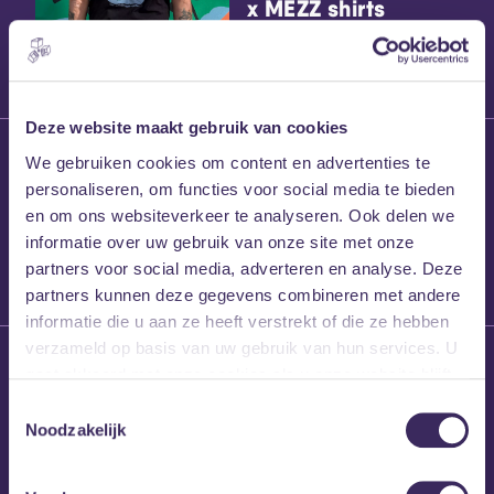
x MEZZ shirts
Deze website maakt gebruik van cookies
27 maart 2026
We gebruiken cookies om content en advertenties te
Willem’s Blog:
personaliseren, om functies voor social media te bieden
Frans Kalf
en om ons websiteverkeer te analyseren. Ook delen we
informatie over uw gebruik van onze site met onze
partners voor social media, adverteren en analyse. Deze
partners kunnen deze gegevens combineren met andere
informatie die u aan ze heeft verstrekt of die ze hebben
verzameld op basis van uw gebruik van hun services. U
26 maart 2026
gaat akkoord met onze cookies als u onze website blijft
Willem’s Blog: High
gebruiken.
Hi
Toestemmingsselectie
Noodzakelijk