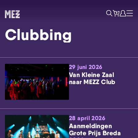
Tickets
Account
Progr
Menu
Zoek
Clubbing
29 juni 2026
Van Kleine Zaal
naar MEZZ Club
Skip navigatie
28 april 2026
Aanmeldingen
Grote Prijs Breda