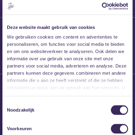
27 maart 2026
Deze website maakt gebruik van cookies
Willem’s Blog:
We gebruiken cookies om content en advertenties te
Frans Kalf
personaliseren, om functies voor social media te bieden
en om ons websiteverkeer te analyseren. Ook delen we
informatie over uw gebruik van onze site met onze
partners voor social media, adverteren en analyse. Deze
partners kunnen deze gegevens combineren met andere
informatie die u aan ze heeft verstrekt of die ze hebben
26 maart 2026
verzameld op basis van uw gebruik van hun services. U
Willem’s Blog: High
gaat akkoord met onze cookies als u onze website blijft
Hi
gebruiken.
Toestemmingsselectie
Noodzakelijk
Voorkeuren