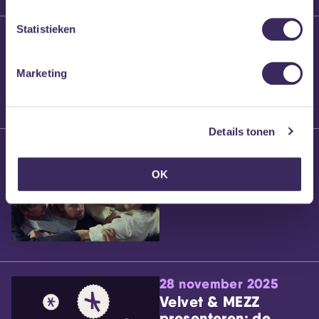
Statistieken
25 maart 2026
Willem’s Blog:
Brennt Vanneste
Marketing
Details tonen
24 maart 2026
Willem’s Blog: Ão
OK
28 november 2025
Velvet & MEZZ
presenteren: de