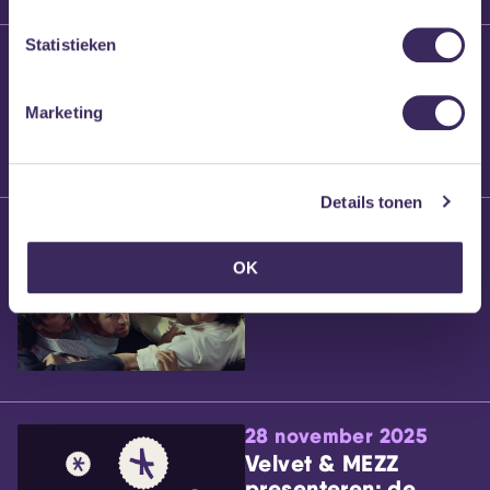
Statistieken
25 maart 2026
Willem’s Blog:
Brennt Vanneste
Marketing
Details tonen
24 maart 2026
Willem’s Blog: Ão
OK
28 november 2025
Velvet & MEZZ
presenteren: de