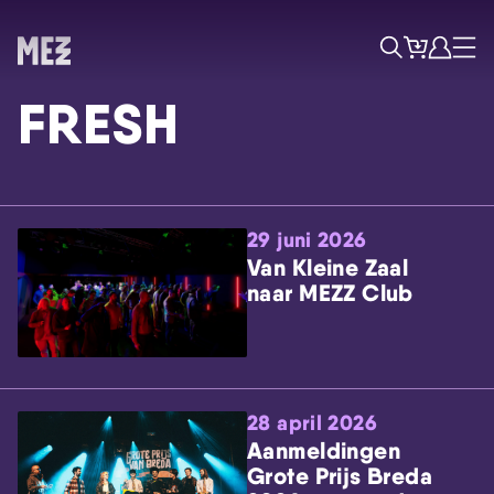
Tickets
Account
Progr
Menu
Zoek
FRESH
29 juni 2026
Van Kleine Zaal
naar MEZZ Club
Skip navigatie
28 april 2026
Aanmeldingen
Grote Prijs Breda