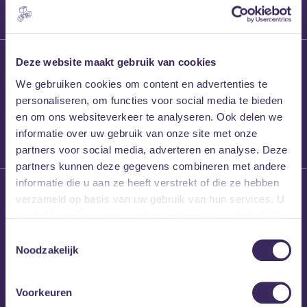
27 maart 2026
Deze website maakt gebruik van cookies
Willem’s Blog:
We gebruiken cookies om content en advertenties te
Frans Kalf
personaliseren, om functies voor social media te bieden
en om ons websiteverkeer te analyseren. Ook delen we
informatie over uw gebruik van onze site met onze
partners voor social media, adverteren en analyse. Deze
partners kunnen deze gegevens combineren met andere
informatie die u aan ze heeft verstrekt of die ze hebben
26 maart 2026
verzameld op basis van uw gebruik van hun services. U
Willem’s Blog: High
gaat akkoord met onze cookies als u onze website blijft
Hi
gebruiken.
Toestemmingsselectie
Noodzakelijk
Voorkeuren