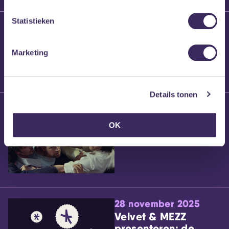
Statistieken
25 maart 2026
Willem’s Blog:
Brennt Vanneste
Marketing
Details tonen
24 maart 2026
Willem’s Blog: Ão
OK
28 november 2025
Velvet & MEZZ
presenteren: de