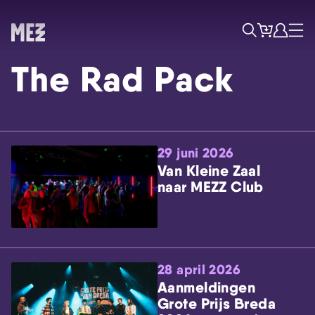
Tickets
Account
Progr
Menu
Zoek
The Rad Pack
29 juni 2026
Van Kleine Zaal
naar MEZZ Club
Skip navigatie
28 april 2026
Aanmeldingen
Grote Prijs Breda