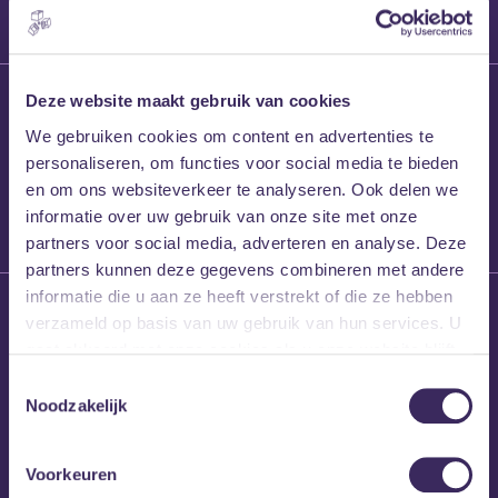
27 maart 2026
Deze website maakt gebruik van cookies
Willem’s Blog:
We gebruiken cookies om content en advertenties te
Frans Kalf
personaliseren, om functies voor social media te bieden
en om ons websiteverkeer te analyseren. Ook delen we
informatie over uw gebruik van onze site met onze
partners voor social media, adverteren en analyse. Deze
partners kunnen deze gegevens combineren met andere
informatie die u aan ze heeft verstrekt of die ze hebben
26 maart 2026
verzameld op basis van uw gebruik van hun services. U
Willem’s Blog: High
gaat akkoord met onze cookies als u onze website blijft
Hi
gebruiken.
Toestemmingsselectie
Noodzakelijk
Voorkeuren