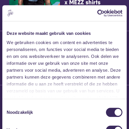
x MEZZ shirts
Deze website maakt gebruik van cookies
27 maart 2026
We gebruiken cookies om content en advertenties te
Willem’s Blog:
personaliseren, om functies voor social media te bieden
Frans Kalf
en om ons websiteverkeer te analyseren. Ook delen we
informatie over uw gebruik van onze site met onze
partners voor social media, adverteren en analyse. Deze
partners kunnen deze gegevens combineren met andere
informatie die u aan ze heeft verstrekt of die ze hebben
verzameld op basis van uw gebruik van hun services. U
26 maart 2026
gaat akkoord met onze cookies als u onze website blijft
Willem’s Blog: High
gebruiken.
Hi
Toestemmingsselectie
Noodzakelijk