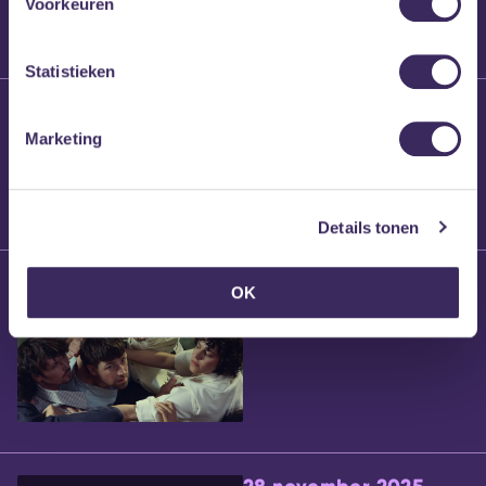
Voorkeuren
Statistieken
25 maart 2026
Willem’s Blog:
Marketing
Brennt Vanneste
Details tonen
24 maart 2026
OK
Willem’s Blog: Ão