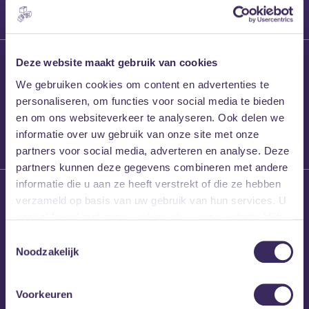
27 maart 2026
Deze website maakt gebruik van cookies
Willem’s Blog:
We gebruiken cookies om content en advertenties te
Frans Kalf
personaliseren, om functies voor social media te bieden
en om ons websiteverkeer te analyseren. Ook delen we
informatie over uw gebruik van onze site met onze
partners voor social media, adverteren en analyse. Deze
partners kunnen deze gegevens combineren met andere
informatie die u aan ze heeft verstrekt of die ze hebben
26 maart 2026
verzameld op basis van uw gebruik van hun services. U
Willem’s Blog: High
gaat akkoord met onze cookies als u onze website blijft
Hi
gebruiken.
Toestemmingsselectie
Noodzakelijk
Voorkeuren