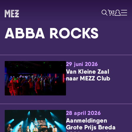
Tickets
Account
Progr
Menu
Zoek
ABBA ROCKS
29 juni 2026
Van Kleine Zaal
naar MEZZ Club
Skip navigatie
28 april 2026
Aanmeldingen
Grote Prijs Breda