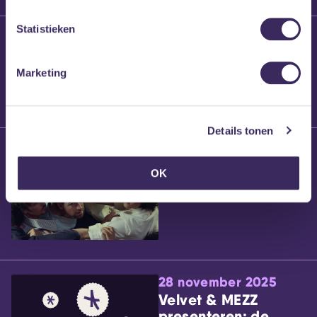
Statistieken
25 maart 2026
Willem’s Blog:
Brennt Vanneste
Marketing
Details tonen
24 maart 2026
Willem’s Blog: Ão
OK
28 november 2025
Velvet & MEZZ
presenteren: de