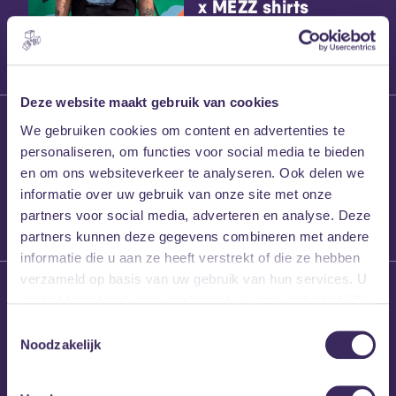
x MEZZ shirts
Deze website maakt gebruik van cookies
27 maart 2026
We gebruiken cookies om content en advertenties te
Willem’s Blog:
personaliseren, om functies voor social media te bieden
Frans Kalf
en om ons websiteverkeer te analyseren. Ook delen we
informatie over uw gebruik van onze site met onze
partners voor social media, adverteren en analyse. Deze
partners kunnen deze gegevens combineren met andere
informatie die u aan ze heeft verstrekt of die ze hebben
verzameld op basis van uw gebruik van hun services. U
26 maart 2026
gaat akkoord met onze cookies als u onze website blijft
Willem’s Blog: High
gebruiken.
Hi
Toestemmingsselectie
Noodzakelijk