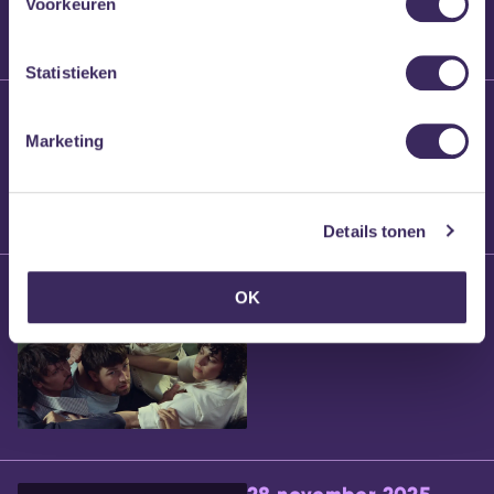
Voorkeuren
Statistieken
25 maart 2026
Willem’s Blog:
Marketing
Brennt Vanneste
Details tonen
24 maart 2026
OK
Willem’s Blog: Ão