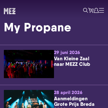
Tickets
Account
Progr
Menu
Zoek
My Propane
29 juni 2026
Van Kleine Zaal
naar MEZZ Club
Skip navigatie
28 april 2026
Aanmeldingen
Grote Prijs Breda