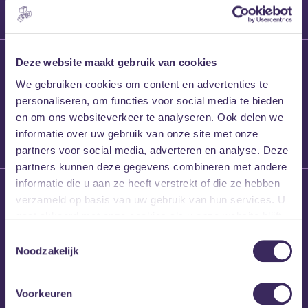
27 maart 2026
Deze website maakt gebruik van cookies
Willem’s Blog:
We gebruiken cookies om content en advertenties te
Frans Kalf
personaliseren, om functies voor social media te bieden
en om ons websiteverkeer te analyseren. Ook delen we
informatie over uw gebruik van onze site met onze
partners voor social media, adverteren en analyse. Deze
partners kunnen deze gegevens combineren met andere
informatie die u aan ze heeft verstrekt of die ze hebben
26 maart 2026
verzameld op basis van uw gebruik van hun services. U
Willem’s Blog: High
gaat akkoord met onze cookies als u onze website blijft
Hi
gebruiken.
Toestemmingsselectie
Noodzakelijk
Voorkeuren