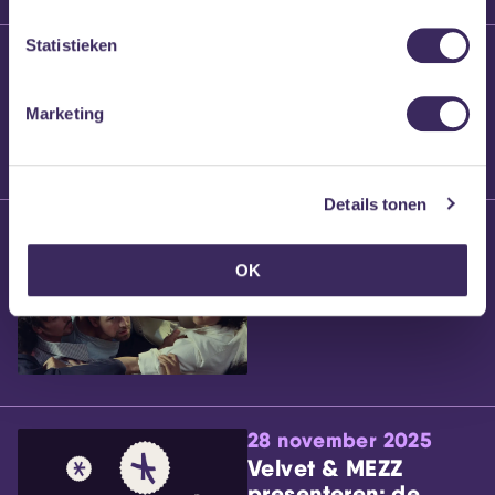
Statistieken
25 maart 2026
Willem’s Blog:
Brennt Vanneste
Marketing
Details tonen
24 maart 2026
Willem’s Blog: Ão
OK
28 november 2025
Velvet & MEZZ
presenteren: de