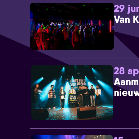
29 ju
Van K
28 ap
Aanm
nieuw