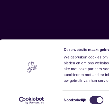
Deze website maakt gebru
Sitemap
We gebruiken cookies om c
bieden en om ons websitev
Home
Disclaimer
site met onze partners vo
Vrijwilligers
Toegankelijkheid
combineren met andere inf
Verhuur
Privacy & cookies
uw gebruik van hun service
Toestemmingsselectie
Noodzakelijk