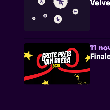
Velve
11 n
Final