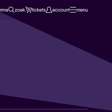
mma
zoek
tickets
account
menu