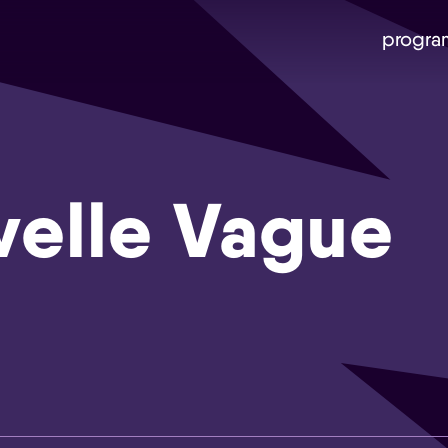
progra
velle Vague
Skip navigatie