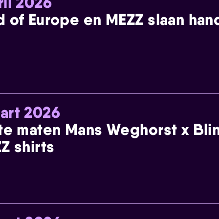
ril 2026
 of Europe en MEZZ slaan han
art 2026
te maten Mans Weghorst x Blin
Z shirts