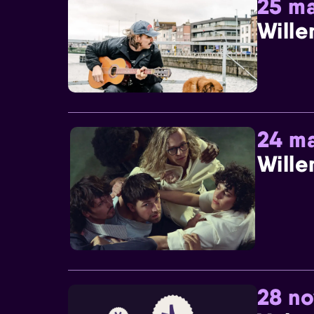
25 ma
Wille
24 ma
Wille
28 n