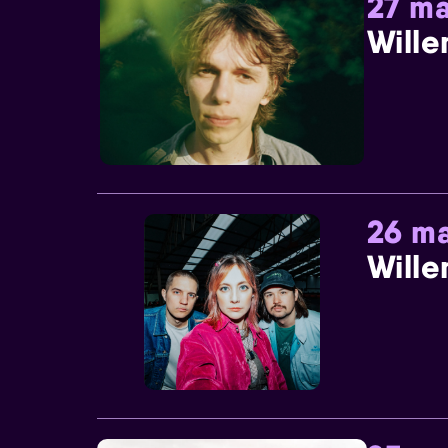
27 ma
Wille
26 ma
Wille