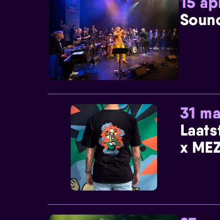
15 ap
Sound
31 ma
Laats
x MEZ