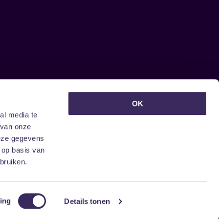
euwsbrief ontvangen?
OK
al media te
 van onze
deze gegevens
 op basis van
bruiken.
ing
Details tonen