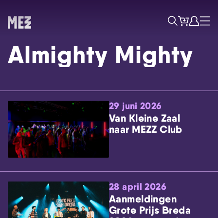
Tickets
Account
Progr
Menu
Zoek
Almighty Mighty
29 juni 2026
Van Kleine Zaal
naar MEZZ Club
Skip navigatie
28 april 2026
Aanmeldingen
Grote Prijs Breda