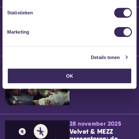
Statistieken
25 maart 2026
Willem’s Blog:
Brennt Vanneste
Marketing
Details tonen
24 maart 2026
Willem’s Blog: Ão
OK
28 november 2025
Velvet & MEZZ
presenteren: de