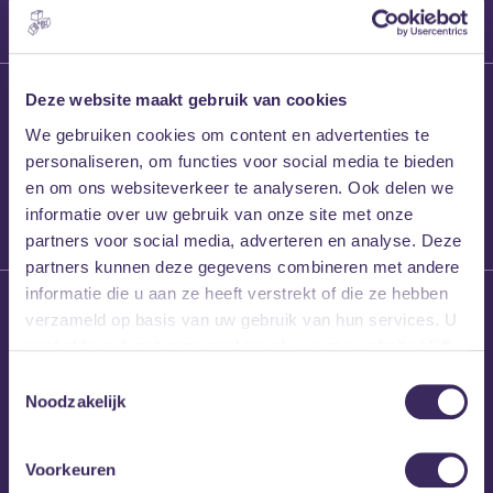
27 maart 2026
Deze website maakt gebruik van cookies
Willem’s Blog:
We gebruiken cookies om content en advertenties te
Frans Kalf
personaliseren, om functies voor social media te bieden
en om ons websiteverkeer te analyseren. Ook delen we
informatie over uw gebruik van onze site met onze
partners voor social media, adverteren en analyse. Deze
partners kunnen deze gegevens combineren met andere
informatie die u aan ze heeft verstrekt of die ze hebben
26 maart 2026
verzameld op basis van uw gebruik van hun services. U
Willem’s Blog: High
gaat akkoord met onze cookies als u onze website blijft
Hi
gebruiken.
Toestemmingsselectie
Noodzakelijk
Voorkeuren