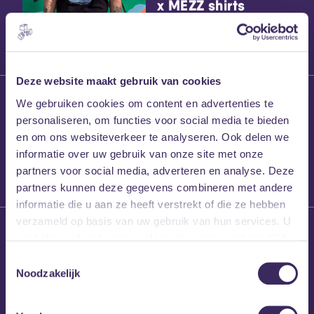
x MEZZ shirts
Deze website maakt gebruik van cookies
27 maart 2026
We gebruiken cookies om content en advertenties te
Willem’s Blog:
personaliseren, om functies voor social media te bieden
Frans Kalf
en om ons websiteverkeer te analyseren. Ook delen we
informatie over uw gebruik van onze site met onze
partners voor social media, adverteren en analyse. Deze
partners kunnen deze gegevens combineren met andere
informatie die u aan ze heeft verstrekt of die ze hebben
verzameld op basis van uw gebruik van hun services. U
26 maart 2026
gaat akkoord met onze cookies als u onze website blijft
Willem’s Blog: High
gebruiken.
Hi
Toestemmingsselectie
Noodzakelijk