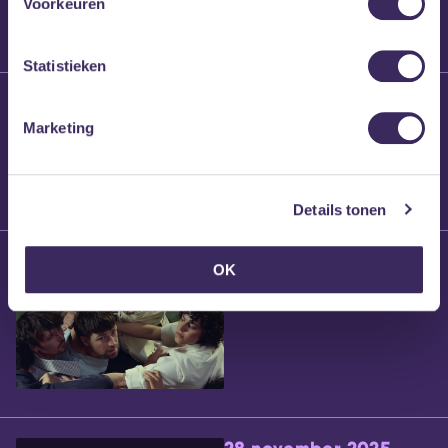
Voorkeuren
Statistieken
25 maart 2026
Willem’s Blog:
Marketing
Brennt Vanneste
Details tonen
24 maart 2026
OK
Willem’s Blog: Ão