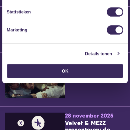
Statistieken
25 maart 2026
Willem’s Blog:
Brennt Vanneste
Marketing
Details tonen
24 maart 2026
Willem’s Blog: Ão
OK
28 november 2025
Velvet & MEZZ
presenteren: de