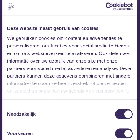
27 maart 2026
Deze website maakt gebruik van cookies
Willem’s Blog:
We gebruiken cookies om content en advertenties te
Frans Kalf
personaliseren, om functies voor social media te bieden
en om ons websiteverkeer te analyseren. Ook delen we
informatie over uw gebruik van onze site met onze
partners voor social media, adverteren en analyse. Deze
partners kunnen deze gegevens combineren met andere
informatie die u aan ze heeft verstrekt of die ze hebben
26 maart 2026
verzameld op basis van uw gebruik van hun services. U
Willem’s Blog: High
gaat akkoord met onze cookies als u onze website blijft
Hi
gebruiken.
Toestemmingsselectie
Noodzakelijk
Voorkeuren