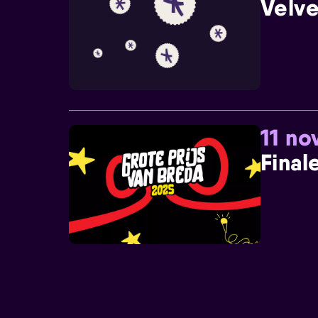
Velve
11 n
Final