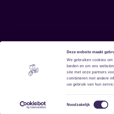
Deze website maakt gebru
Sitemap
We gebruiken cookies om c
bieden en om ons websitev
Home
Disclaimer
site met onze partners vo
Vrijwilligers
Toegankelijkheid
combineren met andere inf
Verhuur
Privacy & cookies
uw gebruik van hun service
Toestemmingsselectie
Noodzakelijk