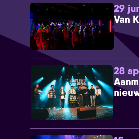
29 ju
Van K
28 ap
Aanm
nieuw