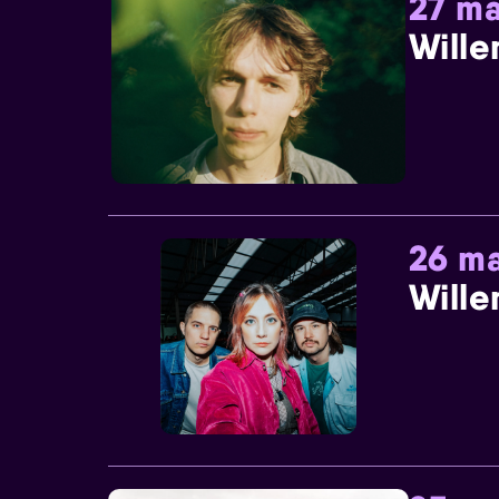
27 ma
Wille
26 ma
Wille