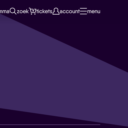
mma
zoek
tickets
account
menu