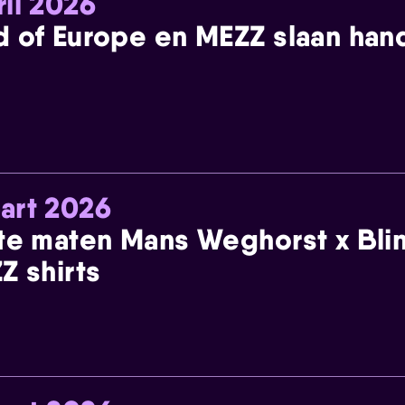
ril 2026
 of Europe en MEZZ slaan han
art 2026
te maten Mans Weghorst x Blin
Z shirts