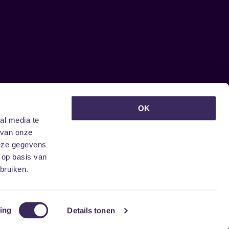
euwsbrief ontvangen?
OK
al media te
 van onze
deze gegevens
 op basis van
bruiken.
ing
Details tonen