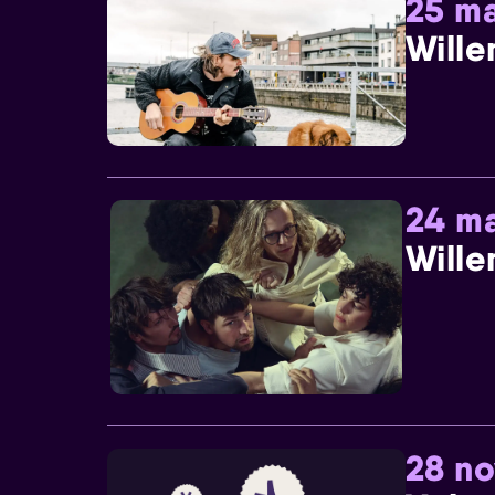
25 ma
Wille
24 ma
Wille
28 n