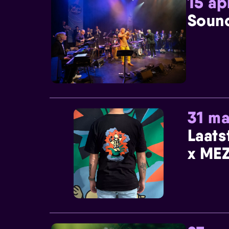
15 ap
Sound
31 ma
Laats
x MEZ