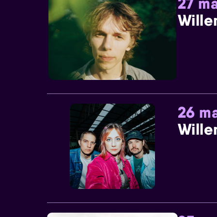
27 ma
Wille
26 ma
Wille