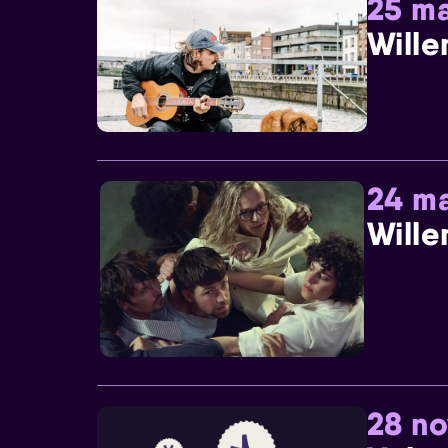
25 ma
Wille
24 ma
Wille
28 n