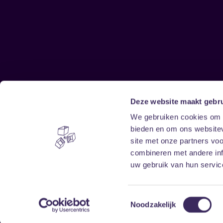
Deze website maakt gebru
Sitemap
We gebruiken cookies om c
bieden en om ons websitev
Home
Disclaimer
site met onze partners vo
Vrijwilligers
Toegankelijkheid
combineren met andere inf
Verhuur
Privacy & cookies
uw gebruik van hun service
Toestemmingsselectie
Noodzakelijk