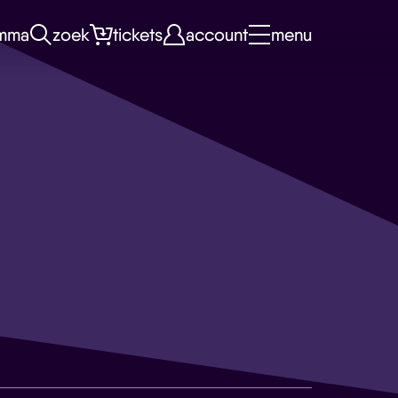
mma
zoek
tickets
account
menu