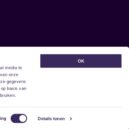
euwsbrief ontvangen?
OK
al media te
 van onze
deze gegevens
 op basis van
bruiken.
ing
Details tonen