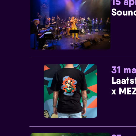
15 ap
Sound
31 ma
Laats
x MEZ