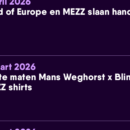
ril 2026
 of Europe en MEZZ slaan han
art 2026
te maten Mans Weghorst x Blin
Z shirts