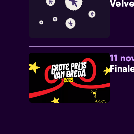
Velve
11 n
Final