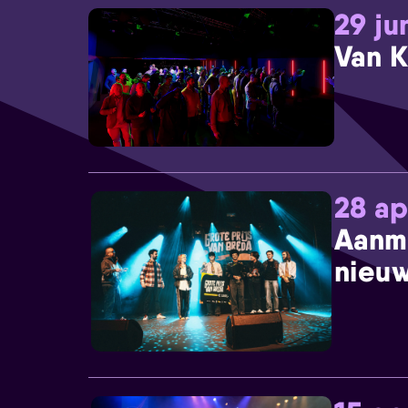
29 ju
Van K
28 ap
Aanm
nieuw