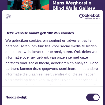
Mans Weghorst x
Blind Walls Gallery
x MEZZ shirts
Deze website maakt gebruik van cookies
We gebruiken cookies om content en advertenties te
27 maart 2026
personaliseren, om functies voor social media te bieden
Willem’s Blog:
en om ons websiteverkeer te analyseren. Ook delen we
Frans Kalf
informatie over uw gebruik van onze site met onze
partners voor social media, adverteren en analyse. Deze
partners kunnen deze gegevens combineren met andere
informatie die u aan ze heeft verstrekt of die ze hebben
verzameld op basis van uw gebruik van hun services. U
gaat akkoord met onze cookies als u onze website blijft
26 maart 2026
gebruiken.
Toestemmingsselectie
Willem’s Blog: High
Noodzakelijk
Hi