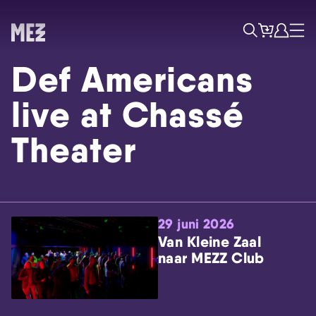
Tickets
Account
Progr
Menu
Zoek
Def Americans
live at Chassé
Theater
Skip navigatie
29 juni 2026
Van Kleine Zaal
naar MEZZ Club