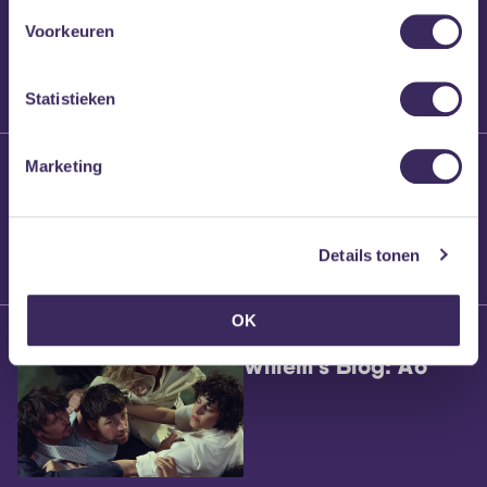
Voorkeuren
Statistieken
25 maart 2026
Marketing
Willem’s Blog:
Brennt Vanneste
Details tonen
OK
24 maart 2026
Willem’s Blog: Ão