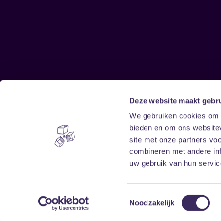
Deze website maakt gebru
Sitemap
We gebruiken cookies om c
bieden en om ons websitev
Home
Disclaimer
site met onze partners vo
Vrijwilligers
Toegankelijkheid
combineren met andere inf
Verhuur
Privacy & cookies
uw gebruik van hun service
Toestemmingsselectie
Noodzakelijk