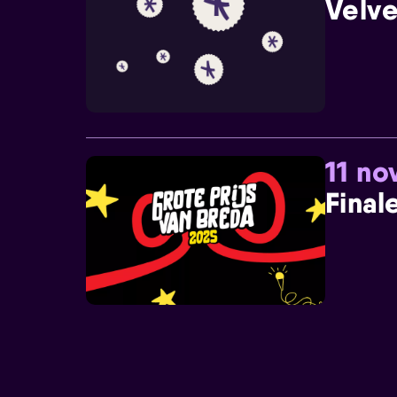
Velve
11 n
Final