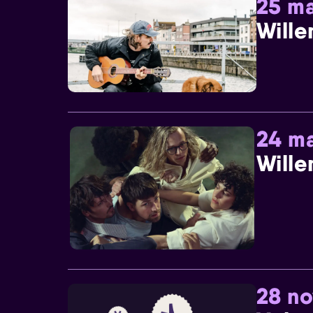
25 ma
Wille
24 ma
Wille
28 n