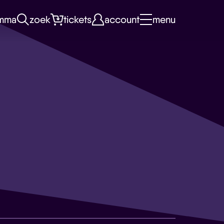
mma
zoek
tickets
account
menu