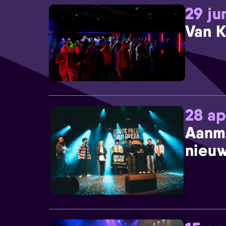
29 ju
Van K
28 ap
Aanm
nieuw