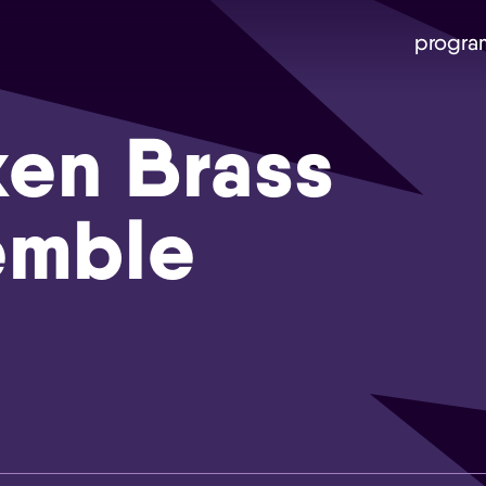
progra
en Brass
emble
Skip navigatie