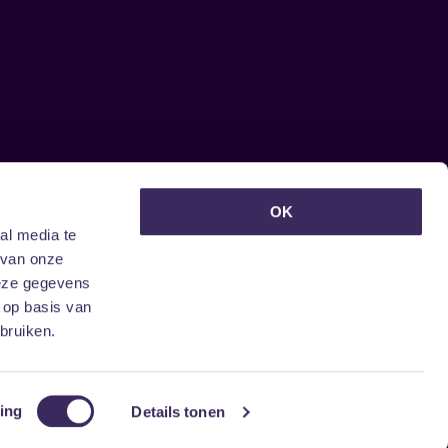
euwsbrief ontvangen?
OK
al media te
 van onze
deze gegevens
 op basis van
bruiken.
ing
Details tonen