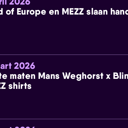
ril 2026
 of Europe en MEZZ slaan han
art 2026
te maten Mans Weghorst x Blin
Z shirts