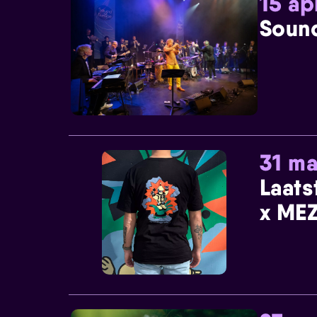
15 ap
Sound
31 ma
Laats
x MEZ