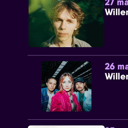
27 ma
Wille
26 ma
Wille