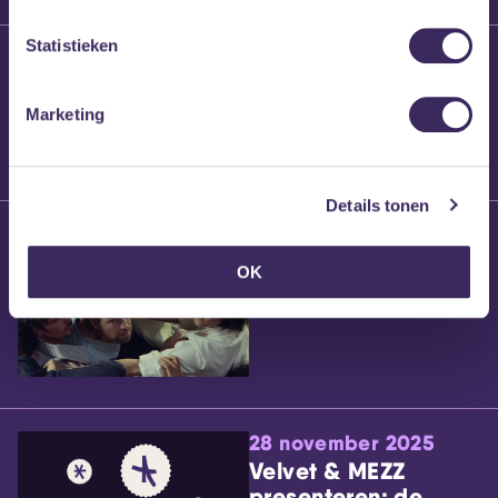
Statistieken
25 maart 2026
Willem’s Blog:
Brennt Vanneste
Marketing
Details tonen
24 maart 2026
Willem’s Blog: Ão
OK
28 november 2025
Velvet & MEZZ
presenteren: de