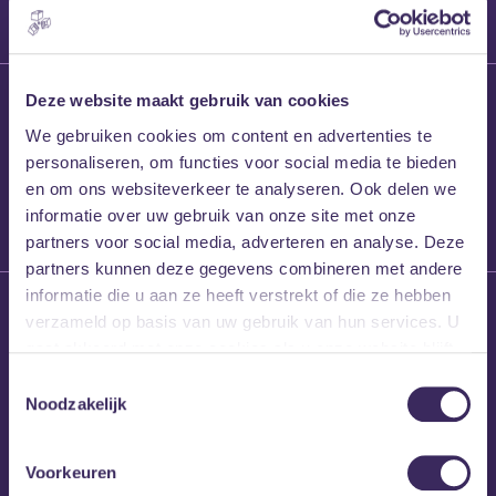
27 maart 2026
Deze website maakt gebruik van cookies
Willem’s Blog:
We gebruiken cookies om content en advertenties te
Frans Kalf
personaliseren, om functies voor social media te bieden
en om ons websiteverkeer te analyseren. Ook delen we
informatie over uw gebruik van onze site met onze
partners voor social media, adverteren en analyse. Deze
partners kunnen deze gegevens combineren met andere
informatie die u aan ze heeft verstrekt of die ze hebben
26 maart 2026
verzameld op basis van uw gebruik van hun services. U
Willem’s Blog: High
gaat akkoord met onze cookies als u onze website blijft
Hi
gebruiken.
Toestemmingsselectie
Noodzakelijk
Voorkeuren