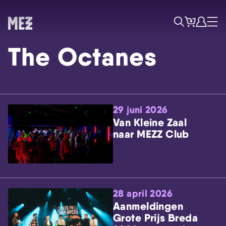
Tickets
Account
Progr
Menu
Zoek
The Octanes
29 juni 2026
Van Kleine Zaal
naar MEZZ Club
Skip navigatie
28 april 2026
Aanmeldingen
Grote Prijs Breda