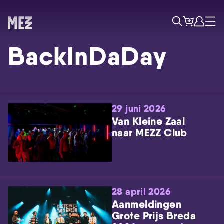
Tickets
Account
Progr
Menu
Zoek
BackInDaDay
29 juni 2026
Van Kleine Zaal
naar MEZZ Club
Skip navigatie
28 april 2026
Aanmeldingen
Grote Prijs Breda