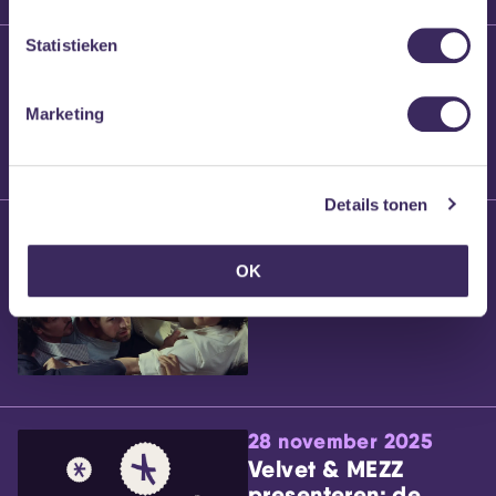
Statistieken
25 maart 2026
Willem’s Blog:
Brennt Vanneste
Marketing
Details tonen
24 maart 2026
Willem’s Blog: Ão
OK
28 november 2025
Velvet & MEZZ
presenteren: de