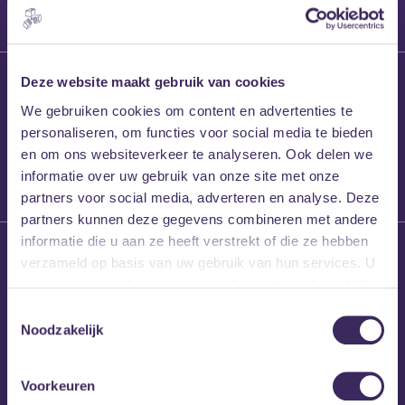
27 maart 2026
Deze website maakt gebruik van cookies
Willem’s Blog:
We gebruiken cookies om content en advertenties te
Frans Kalf
personaliseren, om functies voor social media te bieden
en om ons websiteverkeer te analyseren. Ook delen we
informatie over uw gebruik van onze site met onze
partners voor social media, adverteren en analyse. Deze
partners kunnen deze gegevens combineren met andere
informatie die u aan ze heeft verstrekt of die ze hebben
26 maart 2026
verzameld op basis van uw gebruik van hun services. U
Willem’s Blog: High
gaat akkoord met onze cookies als u onze website blijft
Hi
gebruiken.
Toestemmingsselectie
Noodzakelijk
Voorkeuren