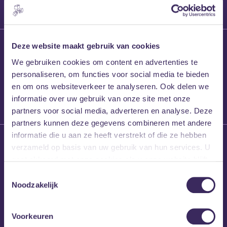
27 maart 2026
Deze website maakt gebruik van cookies
Willem’s Blog:
We gebruiken cookies om content en advertenties te
Frans Kalf
personaliseren, om functies voor social media te bieden
en om ons websiteverkeer te analyseren. Ook delen we
informatie over uw gebruik van onze site met onze
partners voor social media, adverteren en analyse. Deze
partners kunnen deze gegevens combineren met andere
informatie die u aan ze heeft verstrekt of die ze hebben
26 maart 2026
verzameld op basis van uw gebruik van hun services. U
Willem’s Blog: High
gaat akkoord met onze cookies als u onze website blijft
Hi
gebruiken.
Toestemmingsselectie
Noodzakelijk
Voorkeuren