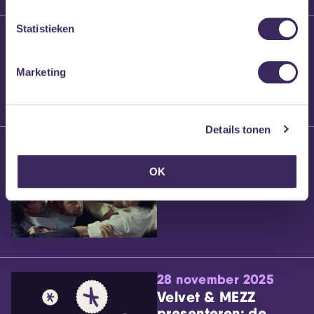
Statistieken
25 maart 2026
Willem’s Blog:
Brennt Vanneste
Marketing
Details tonen
24 maart 2026
Willem’s Blog: Ão
OK
28 november 2025
Velvet & MEZZ
presenteren: de