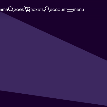
mma
zoek
tickets
account
menu