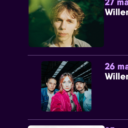
27 ma
Wille
26 ma
Wille