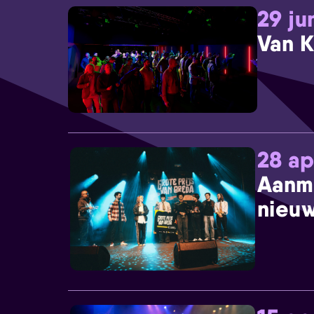
29 ju
Van K
28 ap
Aanm
nieuw