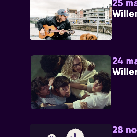
25 ma
Wille
24 ma
Wille
28 n