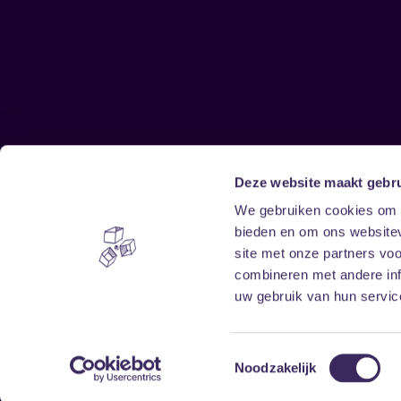
Deze website maakt gebru
Sitemap
We gebruiken cookies om c
bieden en om ons websitev
Home
Disclaimer
site met onze partners vo
Vrijwilligers
Toegankelijkheid
combineren met andere inf
Verhuur
Privacy & cookies
uw gebruik van hun service
Toestemmingsselectie
Noodzakelijk