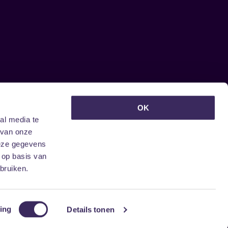
euwsbrief ontvangen?
OK
al media te
 van onze
deze gegevens
 op basis van
bruiken.
ing
Details tonen