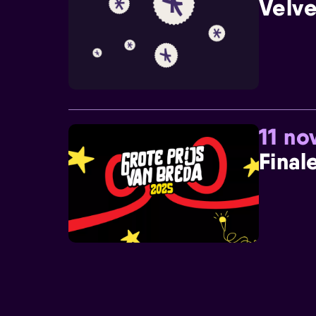
Velve
11 n
Final