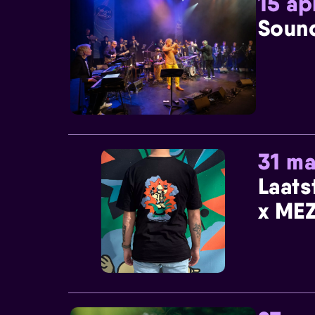
15 ap
Sound
31 ma
Laats
x MEZ