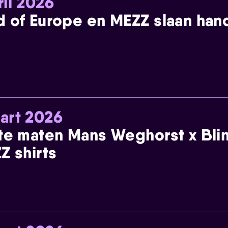
ril 2026
 of Europe en MEZZ slaan han
art 2026
te maten Mans Weghorst x Blin
Z shirts