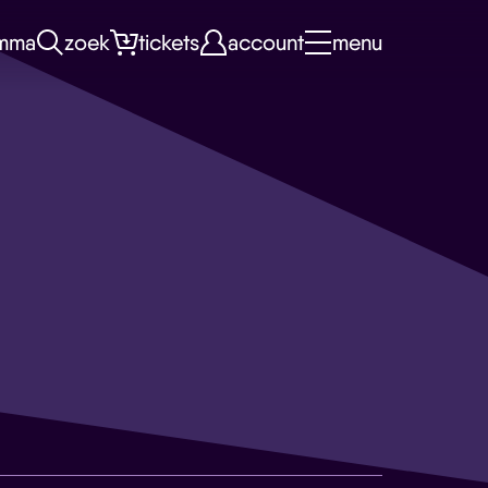
mma
zoek
tickets
account
menu