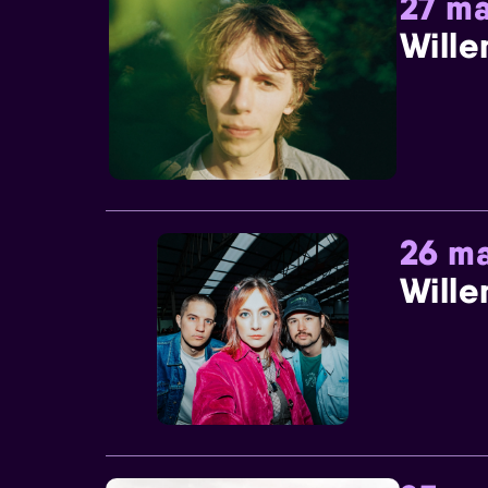
27 ma
Wille
26 ma
Wille