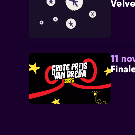
Velve
11 n
Final