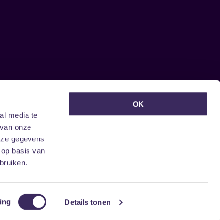
euwsbrief ontvangen?
OK
al media te
 van onze
deze gegevens
 op basis van
bruiken.
ing
Details tonen