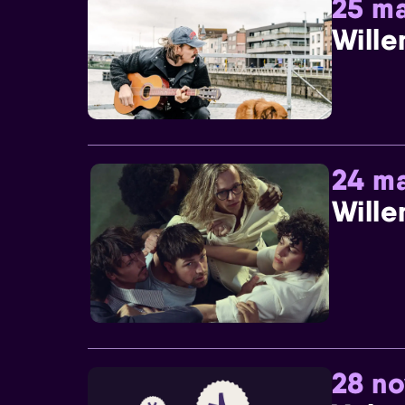
25 ma
Wille
24 ma
Wille
28 n