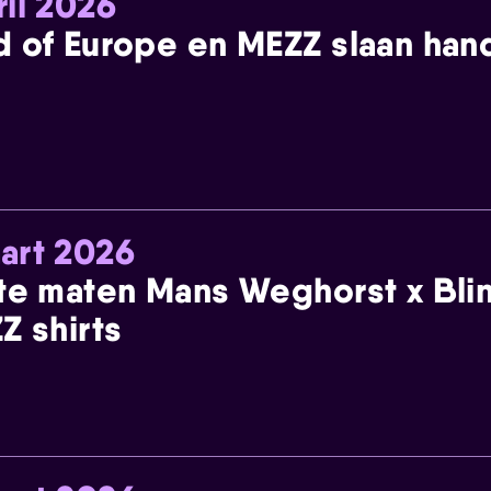
ril 2026
 of Europe en MEZZ slaan han
art 2026
te maten Mans Weghorst x Blin
Z shirts