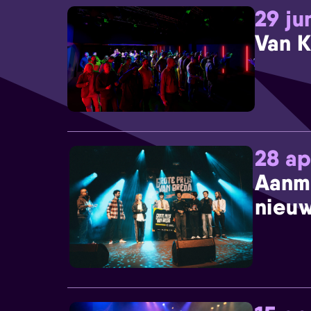
29 ju
Van K
28 ap
Aanm
nieuw