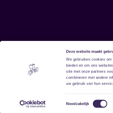
Deze website maakt gebru
Sitemap
We gebruiken cookies om c
bieden en om ons websitev
Home
Disclaimer
site met onze partners vo
Vrijwilligers
Toegankelijkheid
combineren met andere inf
Verhuur
Privacy & cookies
uw gebruik van hun service
Toestemmingsselectie
Noodzakelijk