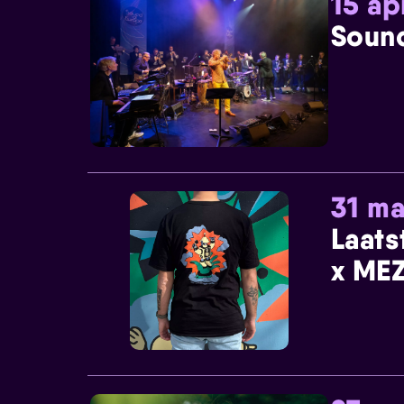
15 ap
Sound
31 ma
Laats
x MEZ