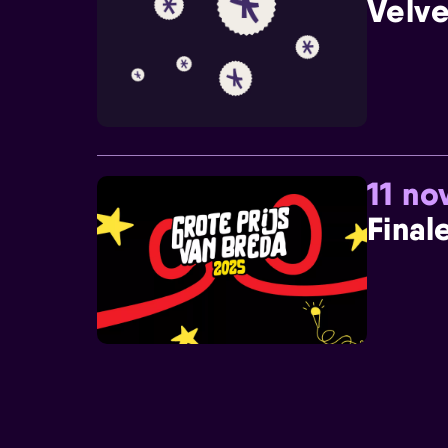
Velve
11 n
Final