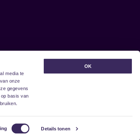
euwsbrief ontvangen?
OK
al media te
 van onze
deze gegevens
 op basis van
bruiken.
ing
Details tonen