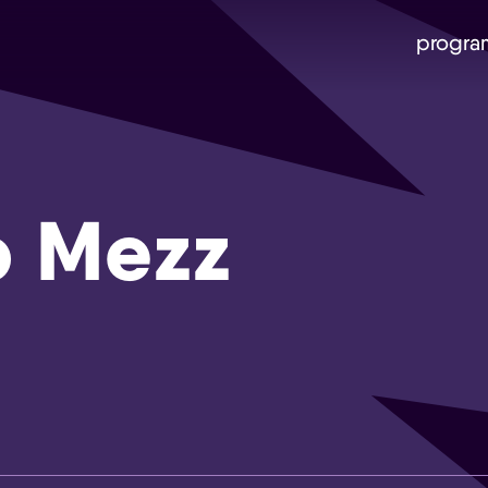
progra
b Mezz
Skip navigatie