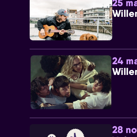
25 ma
Wille
24 ma
Wille
28 n