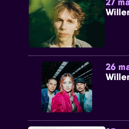
27 ma
Wille
26 ma
Wille