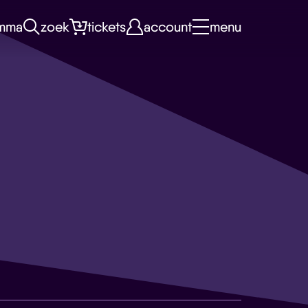
mma
zoek
tickets
account
menu