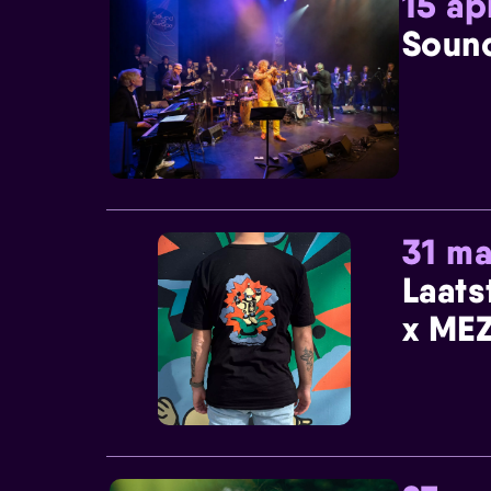
15 ap
Sound
31 ma
Laats
x MEZ