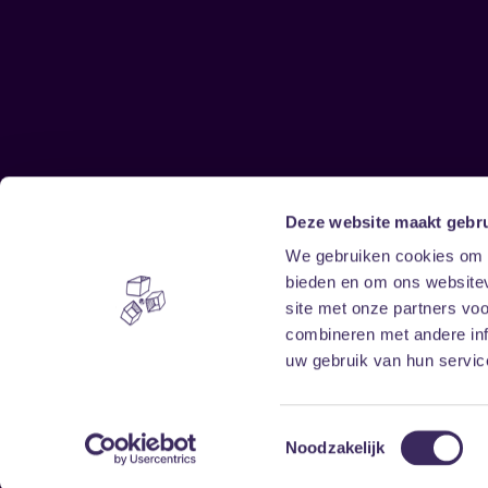
Deze website maakt gebru
Sitemap
We gebruiken cookies om c
bieden en om ons websitev
Home
Disclaimer
site met onze partners vo
Vrijwilligers
Toegankelijkheid
combineren met andere inf
Verhuur
Privacy & cookies
uw gebruik van hun service
Toestemmingsselectie
Noodzakelijk