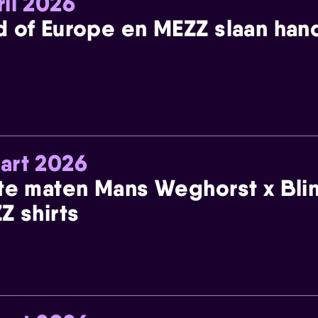
ril 2026
 of Europe en MEZZ slaan han
art 2026
te maten Mans Weghorst x Blin
Z shirts