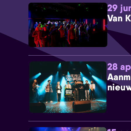
29 ju
Van K
28 ap
Aanm
nieuw