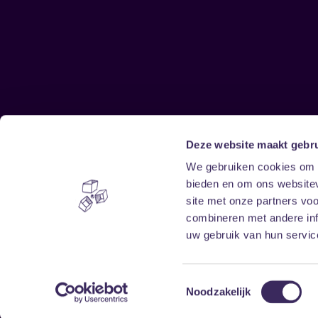
Deze website maakt gebru
Sitemap
We gebruiken cookies om c
bieden en om ons websitev
Home
Disclaimer
site met onze partners vo
Vrijwilligers
Toegankelijkheid
combineren met andere inf
Verhuur
Privacy & cookies
uw gebruik van hun service
Toestemmingsselectie
Noodzakelijk