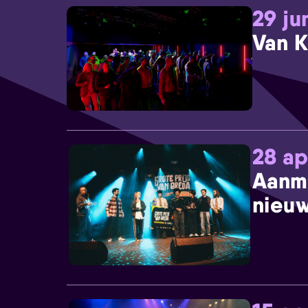
29 ju
Van K
28 ap
Aanm
nieuw