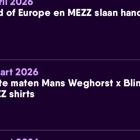
ril 2026
 of Europe en MEZZ slaan han
art 2026
te maten Mans Weghorst x Blin
Z shirts