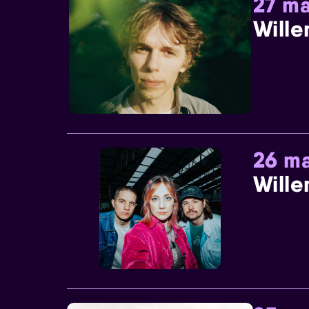
27 ma
Wille
26 ma
Wille