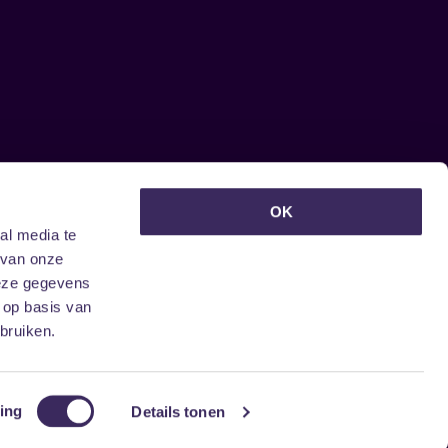
euwsbrief ontvangen?
OK
al media te
 van onze
deze gegevens
 op basis van
bruiken.
ing
Details tonen