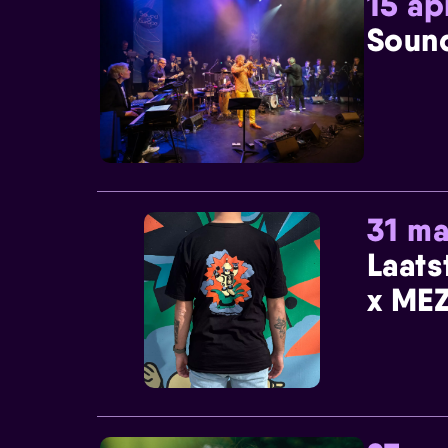
15 ap
Sound
31 ma
Laats
x MEZ