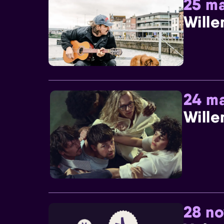
25 ma
Wille
24 ma
Wille
28 n