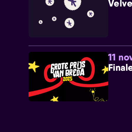
Velve
11 n
Final